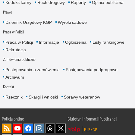
Kodeks karny
Ruch drogowy
Raporty
Opinia publiczna
Prawo
Dziennik Urzędowy KGP
Wyroki sądowe
Praca w Policji
Praca w Policji
Informacje
Ogłoszenia
Listy rankingowe
Rekrutacja
Zamówienia publiczne
Postępowania o zamówienia
Postępowania podprogowe
Archiwum
Kontakt
Rzecznik
Skargi i wnioski
Sprawy weteranów
Policja
online
Biuletyn Informacji Publicznej
BIP KGP