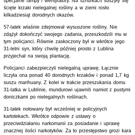
specjalne lampy i wentylatory. Na sznurkach suszyły się
ścięte krzaki nielegalnej rośliny a w ziemi rosło
kilkadziesiąt dorodnych okazów.
57-latek właśnie zdejmował wysuszone rośliny. Nie
zdążył dokończyć swojego zadania, przeszkodzili mu w
tym policjanci. Równie zaskoczony był w wkrótce jego
31-letni syn, który chwilę później prosto z Lublina
przyjechał na swoją plantację.
Policjanci zabezpieczyli nielegalną uprawę. Łącznie
liczyła ona ponad 40 dorodnych krzaków i ponad 1,7 kg
suszu marihuany. Z kolei w trakcie przeszukania domu
31-latka w Lublinie, mundurowi ujawnili namiot z pustymi
doniczkami po nielegalnych roślinach.
31-latek notowany był wcześniej w policyjnych
kartotekach. Wkrótce odpowie z ustawy o
przeciwdziałaniu narkomanii za posiadanie i uprawę
znacznej ilości narkotyków. Za to przestępstwo grozi kara