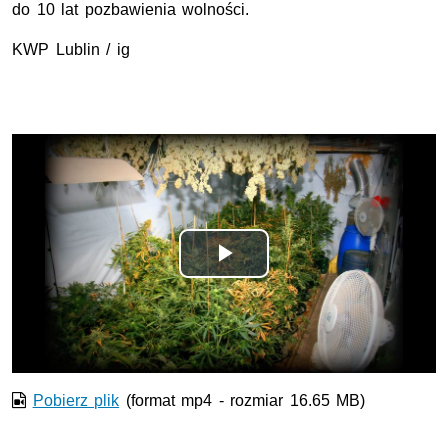
do 10 lat pozbawienia wolności.
KWP Lublin / ig
Opis filmu: Nielegalna uprawa konopi zlikwidowana
Odtwórz
wideo
Pobierz plik
(format mp4 - rozmiar 16.65 MB)