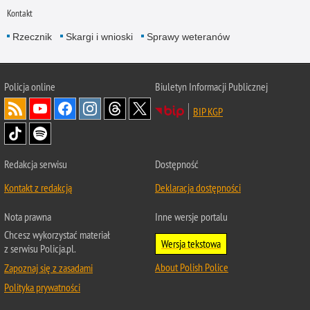
Kontakt
Rzecznik
Skargi i wnioski
Sprawy weteranów
Policja
online
Biuletyn Informacji Publicznej
BIP KGP
Redakcja serwisu
Dostępność
Kontakt z redakcją
Deklaracja dostępności
Nota prawna
Inne wersje portalu
Chcesz wykorzystać materiał
Wersja tekstowa
z serwisu Policja.pl.
About Polish Police
Zapoznaj się z zasadami
Polityka prywatności