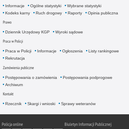
Informacje
Ogólne statystyki
Wybrane statystyki
Kodeks karny
Ruch drogowy
Raporty
Opinia publiczna
Prawo
Dziennik Urzędowy KGP
Wyroki sądowe
Praca w Policji
Praca w Policji
Informacje
Ogłoszenia
Listy rankingowe
Rekrutacja
Zamówienia publiczne
Postępowania o zamówienia
Postępowania podprogowe
Archiwum
Kontakt
Rzecznik
Skargi i wnioski
Sprawy weteranów
Policja
online
Biuletyn Informacji Publicznej