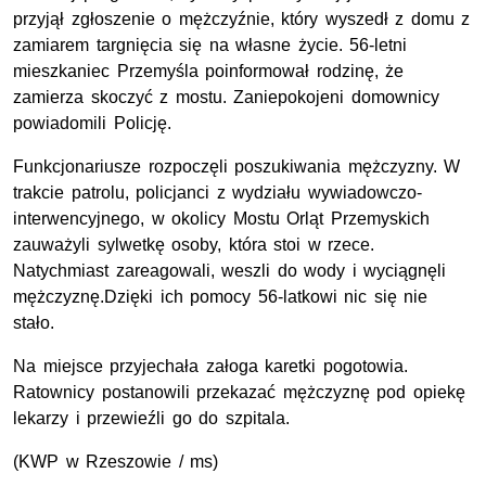
przyjął zgłoszenie o mężczyźnie, który wyszedł z domu z
zamiarem targnięcia się na własne życie. 56-letni
mieszkaniec Przemyśla poinformował rodzinę, że
zamierza skoczyć z mostu. Zaniepokojeni domownicy
powiadomili Policję.
Funkcjonariusze rozpoczęli poszukiwania mężczyzny. W
trakcie patrolu, policjanci z wydziału wywiadowczo-
interwencyjnego, w okolicy Mostu Orląt Przemyskich
zauważyli sylwetkę osoby, która stoi w rzece.
Natychmiast zareagowali, weszli do wody i wyciągnęli
mężczyznę.Dzięki ich pomocy 56-latkowi nic się nie
stało.
Na miejsce przyjechała załoga karetki pogotowia.
Ratownicy postanowili przekazać mężczyznę pod opiekę
lekarzy i przewieźli go do szpitala.
(KWP w Rzeszowie / ms)