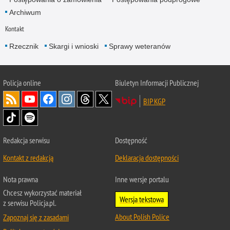
Archiwum
Kontakt
Rzecznik
Skargi i wnioski
Sprawy weteranów
Policja
online
Biuletyn Informacji Publicznej
BIP KGP
Redakcja serwisu
Dostępność
Kontakt z redakcją
Deklaracja dostępności
Nota prawna
Inne wersje portalu
Chcesz wykorzystać materiał
Wersja tekstowa
z serwisu Policja.pl.
About Polish Police
Zapoznaj się z zasadami