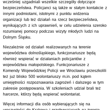
wcześniej uzgadniali wszelkie szczegóły dotyczące
bezpieczeństwa. Policjanci są także w stałym kontakcie z
innymi podmiotami, istotnymi z punktu widzenia
organizacji lub też działań na rzecz bezpieczeństwa,
wynikających z ich uprawnień, w celu udzielenia szeroko
rozumianej pomocy podczas wizyty młodych ludzi na
Dolnym Śląsku.
Niezależnie od działań realizowanych na terenie
województwa dolnośląskiego, funkcjonariusze będą
również wspierać w działaniach policjantów z
województwa małopolskiego. Funkcjonariusze z
Komendy Wojewódzkiej Policji we Wrocławiu przeszkolili
też już blisko 500 wolontariuszy m.in. pod kątem
umiejętności rozpoznawania zagrożeń i dalszego w tym
zakresie postępowania. W szkoleniach udział brali też
harcerze, którzy będą wspierać wolontariat.
Więcej informacji dla osób wybierających się na
uroczystości do Krakowa i przebywających na terenie