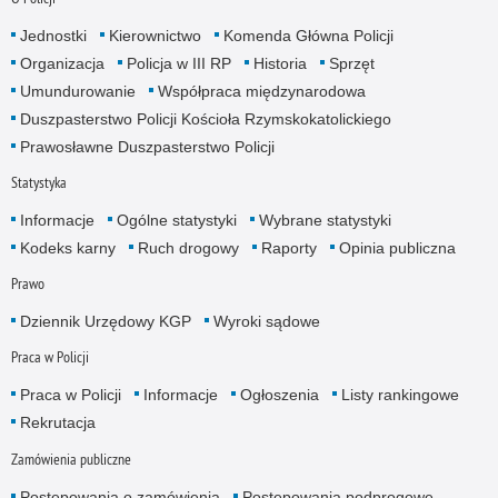
Jednostki
Kierownictwo
Komenda Główna Policji
Organizacja
Policja w III RP
Historia
Sprzęt
Umundurowanie
Współpraca międzynarodowa
Duszpasterstwo Policji Kościoła Rzymskokatolickiego
Prawosławne Duszpasterstwo Policji
Statystyka
Informacje
Ogólne statystyki
Wybrane statystyki
Kodeks karny
Ruch drogowy
Raporty
Opinia publiczna
Prawo
Dziennik Urzędowy KGP
Wyroki sądowe
Praca w Policji
Praca w Policji
Informacje
Ogłoszenia
Listy rankingowe
Rekrutacja
Zamówienia publiczne
Postępowania o zamówienia
Postępowania podprogowe