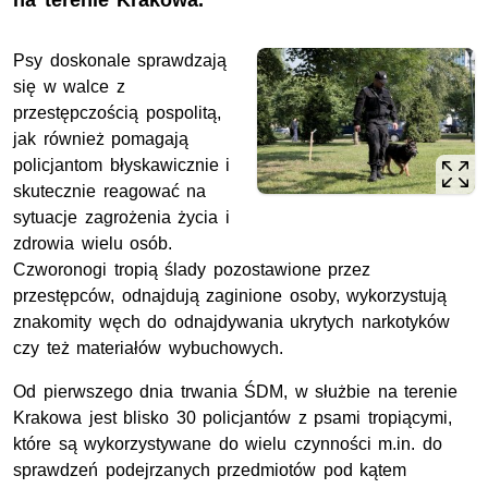
na terenie Krakowa.
Psy doskonale sprawdzają
się w walce z
przestępczością pospolitą,
jak również pomagają
policjantom błyskawicznie i
skutecznie reagować na
sytuacje zagrożenia życia i
zdrowia wielu osób.
Czworonogi tropią ślady pozostawione przez
przestępców, odnajdują zaginione osoby, wykorzystują
znakomity węch do odnajdywania ukrytych narkotyków
czy też materiałów wybuchowych.
Od pierwszego dnia trwania ŚDM, w służbie na terenie
Krakowa jest blisko 30 policjantów z psami tropiącymi,
które są wykorzystywane do wielu czynności m.in. do
sprawdzeń podejrzanych przedmiotów pod kątem