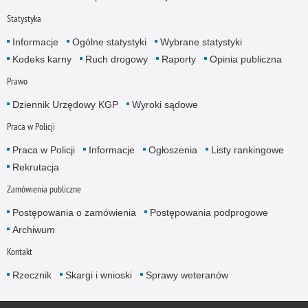
Statystyka
Informacje
Ogólne statystyki
Wybrane statystyki
Kodeks karny
Ruch drogowy
Raporty
Opinia publiczna
Prawo
Dziennik Urzędowy KGP
Wyroki sądowe
Praca w Policji
Praca w Policji
Informacje
Ogłoszenia
Listy rankingowe
Rekrutacja
Zamówienia publiczne
Postępowania o zamówienia
Postępowania podprogowe
Archiwum
Kontakt
Rzecznik
Skargi i wnioski
Sprawy weteranów