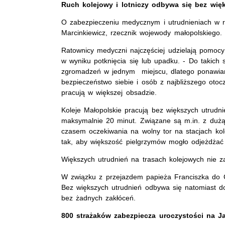
Ruch kolejowy i lotniczy odbywa się bez wię
O zabezpieczeniu medycznym i utrudnieniach w r
Marcinkiewicz, rzecznik wojewody małopolskiego.
Ratownicy medyczni najczęściej udzielają pomocy
w wyniku potknięcia się lub upadku. - Do takich 
zgromadzeń w jednym miejscu, dlatego ponawia
bezpieczeństwo siebie i osób z najbliższego otoc
pracują w większej obsadzie.
Koleje Małopolskie pracują bez większych utrudnie
maksymalnie 20 minut. Związane są m.in. z dużą 
czasem oczekiwania na wolny tor na stacjach kol
tak, aby większość pielgrzymów mogło odjeżdżać
Większych utrudnień na trasach kolejowych nie z
W związku z przejazdem papieża Franciszka do C
Bez większych utrudnień odbywa się natomiast do
bez żadnych zakłóceń.
800 strażaków zabezpiecza uroczystości na J