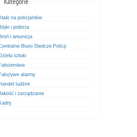
Kategorie
Ataki na policjantów
Bójki i pobicia
Broń i amunicja
Centralne Biuro Śledcze Policji
Dzieła sztuki
Fałszerstwa
Fałszywe alarmy
Handel ludźmi
Jakość i zarządzanie
Kadry
Kobiety w Policji
Korupcja
Kradzież