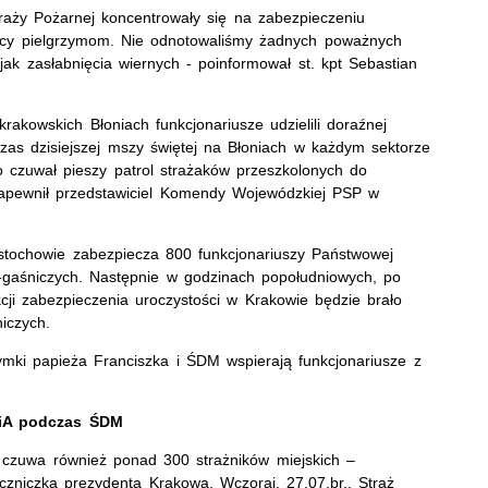
traży Pożarnej koncentrowały się na zabezpieczeniu
ocy pielgrzymom. Nie odnotowaliśmy żadnych poważnych
 jak zasłabnięcia wiernych - poinformował st. kpt Sebastian
kowskich Błoniach funkcjonariusze udzielili doraźnej
s dzisiejszej mszy świętej na Błoniach w każdym sektorze
czuwał pieszy patrol strażaków przeszkolonych do
zapewnił przedstawiciel Komendy Wojewódzkiej PSP w
ęstochowie zabezpiecza 800 funkcjonariuszy Państwowej
gaśniczych. Następnie w godzinach popołudniowych, po
cji zabezpieczenia uroczystości w Krakowie będzie brało
iczych.
ymki papieża Franciszka i ŚDM wspierają funkcjonariusze z
WiA podczas ŚDM
czuwa również ponad 300 strażników miejskich –
czniczka prezydenta Krakowa. Wczoraj, 27.07.br., Straż