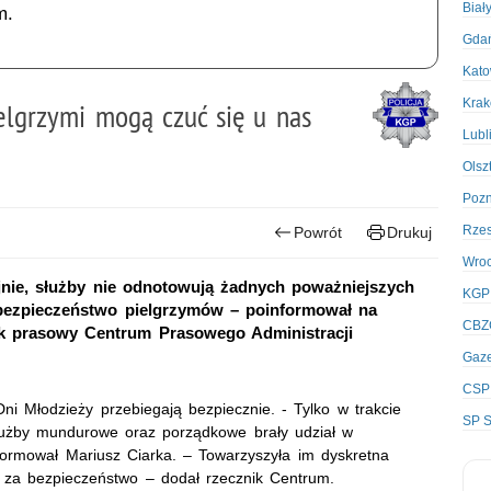
Biał
m.
Gda
Kato
Kra
elgrzymi mogą czuć się u nas
Lubl
Olsz
Poz
Rze
Powrót
Drukuj
Wro
jnie, służby nie odnotowują żadnych poważniejszych
KGP
 bezpieczeństwo pielgrzymów – poinformował na
CBZ
nik prasowy Centrum Prasowego Administracji
Gaze
CSP
i Młodzieży przebiegają bezpiecznie. - Tylko w trakcie
SP S
służby mundurowe oraz porządkowe brały udział w
formował Mariusz Ciarka. – Towarzyszyła im dyskretna
h za bezpieczeństwo – dodał rzecznik Centrum.