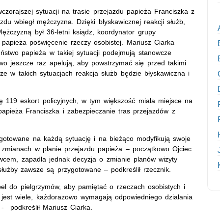
czorajszej sytuacji na trasie przejazdu papieża Franciszka z
zdu wbiegł mężczyzna. Dzięki błyskawicznej reakcji służb,
 Mężczyzną był 36-letni ksiądz, koordynator grupy
 papieża poświęcenie rzeczy osobistej. Mariusz Ciarka
eństwo papieża w takiej sytuacji podejmują stanowcze
wo jeszcze raz apelują, aby powstrzymać się przed takimi
e w takich sytuacjach reakcja służb będzie błyskawiczna i
ię 119 eskort policyjnych, w tym większość miała miejsce na
papieża Franciszka i zabezpieczanie tras przejazdów z
gotowane na każdą sytuację i na bieżąco modyfikują swoje
 o zmianach w planie przejazdu papieża – początkowo Ojciec
wcem, zapadła jednak decyzja o zmianie planów wizyty
 służby zawsze są przygotowane – podkreślił rzecznik.
el do pielgrzymów, aby pamiętać o rzeczach osobistych i
jest wiele, każdorazowo wymagają odpowiedniego działania
 - podkreślił Mariusz Ciarka.