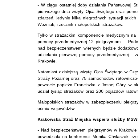
- W ciągu ostatniej doby działania Państwowej S
pierwszego dnia wizyty Ojca Świętego oraz pom
zdarzeń, jedynie kilka niegroźnych sytuacji takich
Woźniak, rzecznik małopolskich strażaków.
Tylko w strażackim komponencie medycznym na kra
pomocy przedmedycznej 12 pielgrzymom. – Podcza
nad bezpieczeństwem wiernych będzie dodatkowo 
udzielania pierwszej pomocy przedmedycznej – 
Krakowie.
Natomiast dzisiejszą wizytę Ojca Świętego w Cz
Straży Pożarnej oraz 75 samochodów ratowniczo-
powrocie papieża Franciszka z Jasnej Góry, w ak
udział tysiąc strażaków oraz 200 pojazdów ratown
Małopolskich strażaków w zabezpieczeniu pielgrz
ośmiu województw.
Krakowska Straż Miejska wspiera służby MS
- Nad bezpieczeństwem pielgrzymów w Krakowie 
powiedziała na konferencji Monika Chylaszek, rze