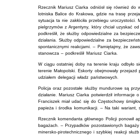
Rzecznik Mariusz Ciarka odniósł się również do w
lotniska Balice do Krakowa, gdzie na trasę przeja
sytuacja ta nie zakłóciła przebiegu uroczystości.
pielgrzymów z Argentyny, który chciał uzyskać od
podkreślił, że służby odpowiedzialne za bezpiecz
działania. Służby odpowiedzialne za bezpieczeńst
spontanicznymi reakcjami. – Pamiętajmy, że zawsz
stanowcza – podkreślił Mariusz Ciarka.
W ciągu ostatniej doby na terenie kraju odbyło s
terenie Małopolski. Eskorty obejmowały przejazd 
udziałem delegacji władz państwowych.
Policja oraz pozostałe służby mundurowe są przy
działanie. Mariusz Ciarka potwierdził informacje
Franciszek miał udać się do Częstochowy śmigło
papieża i środka komunikacji. – Na taki wariant,
Rzecznik komendanta głównego Policji ponowił ap
bagażach. – Przypadków pozostawionych bagaży 
minersko-pirotechnicznego i szybkiej reakcji służb