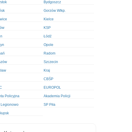
ystok
Bydgoszcz
ńsk
Gorzów Wlkp.
wice
Kielce
ków
KSP
in
Łódź
tyn
Opole
nań
Radom
szów
Szczecin
cław
Kraj
CBŚP
C
EUROPOL
ta Policyjna
Akademia Policji
 Legionowo
SP Piła
łupsk