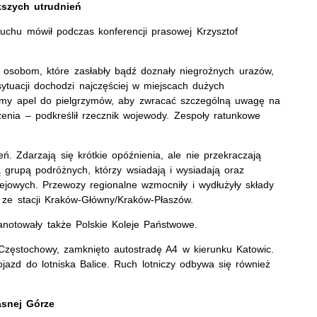
kszych utrudnień
uchu mówił podczas konferencji prasowej Krzysztof
 osobom, które zasłabły bądź doznały niegroźnych urazów,
sytuacji dochodzi najczęściej w miejscach dużych
my apel do pielgrzymów, aby zwracać szczególną uwagę na
zenia – podkreślił rzecznik wojewody. Zespoły ratunkowe
ń. Zdarzają się krótkie opóźnienia, ale nie przekraczają
grupą podróżnych, którzy wsiadają i wysiadają oraz
ejowych. Przewozy regionalne wzmocniły i wydłużyły składy
 ze stacji Kraków-Główny/Kraków-Płaszów.
anotowały także Polskie Koleje Państwowe.
zęstochowy, zamknięto autostradę A4 w kierunku Katowic.
jazd do lotniska Balice. Ruch lotniczy odbywa się również
asnej Górze