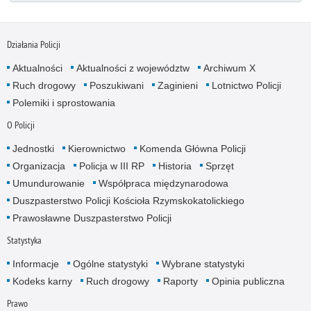
Działania Policji
Aktualności
Aktualności z województw
Archiwum X
Ruch drogowy
Poszukiwani
Zaginieni
Lotnictwo Policji
Polemiki i sprostowania
O Policji
Jednostki
Kierownictwo
Komenda Główna Policji
Organizacja
Policja w III RP
Historia
Sprzęt
Umundurowanie
Współpraca międzynarodowa
Duszpasterstwo Policji Kościoła Rzymskokatolickiego
Prawosławne Duszpasterstwo Policji
Statystyka
Informacje
Ogólne statystyki
Wybrane statystyki
Kodeks karny
Ruch drogowy
Raporty
Opinia publiczna
Prawo