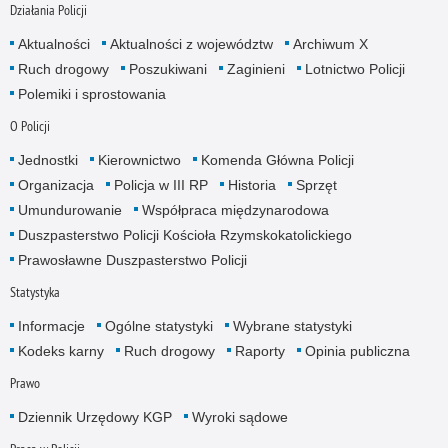
Działania Policji
Aktualności
Aktualności z województw
Archiwum X
Ruch drogowy
Poszukiwani
Zaginieni
Lotnictwo Policji
Polemiki i sprostowania
O Policji
Jednostki
Kierownictwo
Komenda Główna Policji
Organizacja
Policja w III RP
Historia
Sprzęt
Umundurowanie
Współpraca międzynarodowa
Duszpasterstwo Policji Kościoła Rzymskokatolickiego
Prawosławne Duszpasterstwo Policji
Statystyka
Informacje
Ogólne statystyki
Wybrane statystyki
Kodeks karny
Ruch drogowy
Raporty
Opinia publiczna
Prawo
Dziennik Urzędowy KGP
Wyroki sądowe