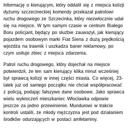
Informację o kierującym, który oddalił się z miejsca kolizji
dyżurny szczecineckiej komendy przekazał patrolowi
ruchu drogowego ze Szczecinka, który niezwłocznie udał
się na miejsce. W tym samym czasie w centrum Białego
Boru policjant, będący po służbie zauważył, jak kierujący
pojazdem osobowym marki Fiat Siena z dużą prędkością
wjeżdża na trawnik i uszkadza baner reklamowy, po
czym usiłuje zbiec z miejsca zdarzenia.
Patrol ruchu drogowego, który dojechał na miejsce
potwierdził, że ten sam kierujący kilka minut wcześniej
był sprawcą kolizji w innej części miasta. Co więcej, 23-
latek już od samego początku nie chciał współpracować
z policją, podając fałszywe dane osobowe. Jako sprawca
wielu wykroczeń mieszkaniec Włocławka odpowie
jeszcze za jedno przewinienie. Mundurowi w trakcie
kontroli ustalili, że młody mężczyzna jest pod działaniem
środków odurzających w postaci amfetaminy.