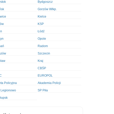
ystok
Bydgoszcz
ńsk
Gorzów Wlkp.
wice
Kielce
ków
KSP
in
Łódź
tyn
Opole
nań
Radom
szów
Szczecin
cław
Kraj
CBŚP
C
EUROPOL
ta Policyjna
Akademia Policji
 Legionowo
SP Piła
łupsk