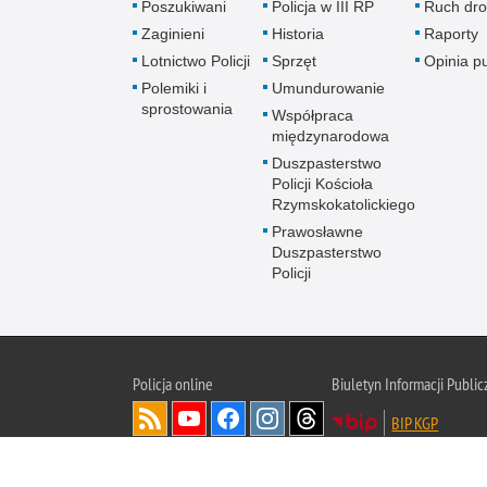
Poszukiwani
Policja w III RP
Ruch dr
Zaginieni
Historia
Raporty
Lotnictwo Policji
Sprzęt
Opinia p
Polemiki i
Umundurowanie
sprostowania
Współpraca
międzynarodowa
Duszpasterstwo
Policji Kościoła
Rzymskokatolickiego
Prawosławne
Duszpasterstwo
Policji
Policja
online
Biuletyn Informacji Public
BIP KGP