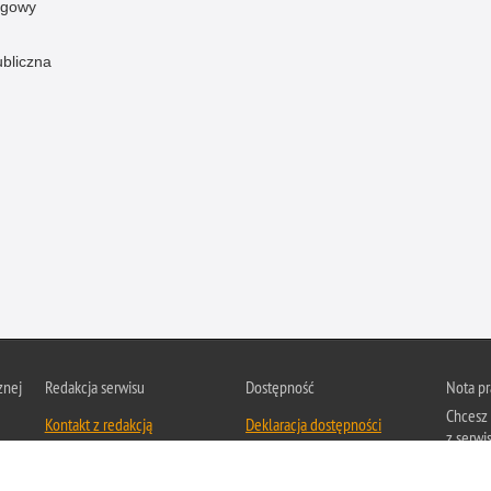
ogowy
ubliczna
znej
Redakcja serwisu
Dostępność
Nota p
Chcesz 
Kontakt z redakcją
Deklaracja dostępności
z serwis
Zapozna