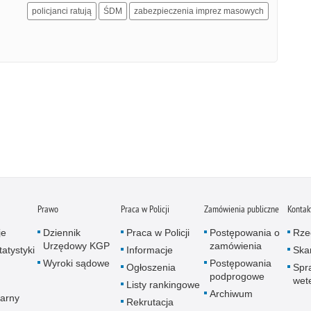
policjanci ratują
ŚDM
zabezpieczenia imprez masowych
Prawo
Praca w Policji
Zamówienia publiczne
Kontak
je
Dziennik
Praca w Policji
Postępowania o
Rze
Urzędowy KGP
zamówienia
atystyki
Informacje
Skar
Wyroki sądowe
Postępowania
Ogłoszenia
Spr
podprogowe
wet
Listy rankingowe
Archiwum
arny
Rekrutacja