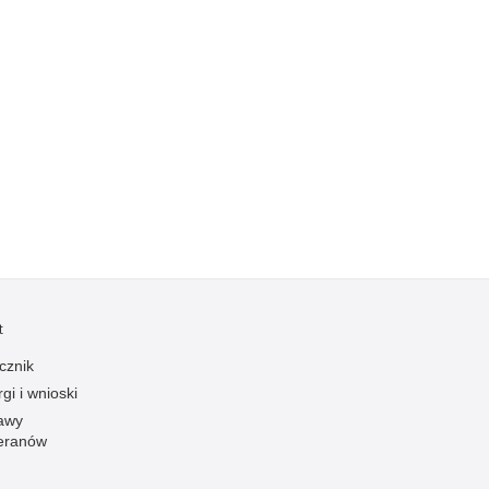
Kradzieże z włamaniem
Kultura
Logistyka, wyposażenie
Materiały wybuchowe
Nagrodzeni policjanci
Napady na banki
Napady na taksówkarzy
Napady na tiry
Nielegalny handel farmaceutykami
Nietrzeźwi kierujący
t
Nietrzeźwi opiekunowie
cznik
Nietrzeźwi pracownicy
gi i wnioski
Niszczenie mienia
awy
eranów
Nowoczesne technologie w pracy Policji
Odpowiedzialność majątkowa Policji