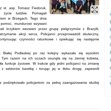
z st. asp. Tomasz Fiedoruk,
 życie ludzkie. Pomagali
eżem w Brzegach. Tego dnia
ła pomoc, mundurowi wzywani
tali krzykiem wezwani przez grupę pielgrzymów z Brazylii,
rzymanie akcji serca. Policjanci przeprowadzili skuteczny,
ontynuując czynności ratunkowe i opiekując się następnie
 z Białej Podlaskiej po raz kolejny wykazała się wysokim
 Tym razem na ich oczach osunęła się na ziemię kobieta,
ciła funkcje życiowe. W trakcie gdy jedni policjanci na zmianę
 z sektorów karetkę i torując jej w tłoku drogę, zapewnili
az podziękowało policjantom za pełną zaangażowania służbę