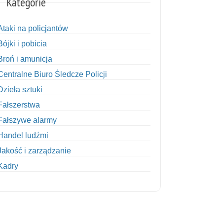
Kategorie
Ataki na policjantów
Bójki i pobicia
Broń i amunicja
Centralne Biuro Śledcze Policji
Dzieła sztuki
Fałszerstwa
Fałszywe alarmy
Handel ludźmi
Jakość i zarządzanie
Kadry
Kobiety w Policji
Korupcja
Kradzież