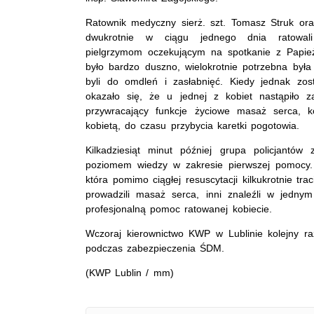
Ratownik medyczny sierż. szt. Tomasz Struk ora
dwukrotnie w ciągu jednego dnia ratowali
pielgrzymom oczekującym na spotkanie z Papi
było bardzo duszno, wielokrotnie potrzebna by
byli do omdleń i zasłabnięć. Kiedy jednak zos
okazało się, że u jednej z kobiet nastąpiło zat
przywracający funkcje życiowe masaż serca, k
kobietą, do czasu przybycia karetki pogotowia.
Kilkadziesiąt minut później grupa policjantów
poziomem wiedzy w zakresie pierwszej pomocy.
która pomimo ciągłej resuscytacji kilkukrotnie tra
prowadzili masaż serca, inni znaleźli w jednym
profesjonalną pomoc ratowanej kobiecie.
Wczoraj kierownictwo KWP w Lublinie kolejny r
podczas zabezpieczenia ŚDM.
(KWP Lublin / mm)