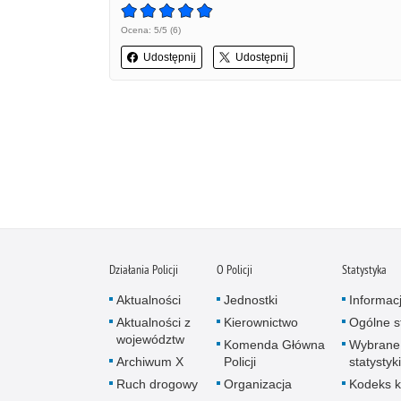
Ocena: 5/5 (6)
Udostępnij
Udostępnij
Działania Policji
O Policji
Statystyka
Aktualności
Jednostki
Informac
Aktualności z
Kierownictwo
Ogólne st
województw
Komenda Główna
Wybrane
Archiwum X
Policji
statystyki
Ruch drogowy
Organizacja
Kodeks k