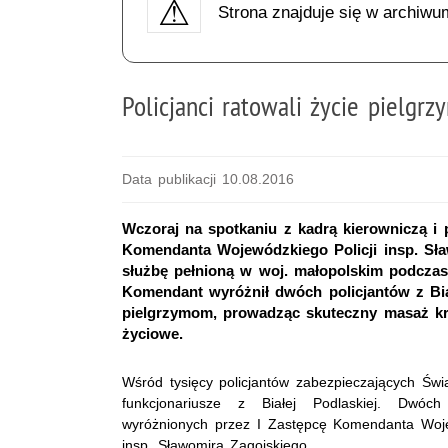
Strona znajduje się w archiwu
Policjanci ratowali życie pielgr
Data publikacji 10.08.2016
Wczoraj na spotkaniu z kadrą kierowniczą i p
Komendanta Wojewódzkiego Policji insp. Sła
służbę pełnioną w woj. małopolskim podczas
Komendant wyróżnił dwóch policjantów z Biał
pielgrzymom, prowadząc skuteczny masaż kr
życiowe.
Wśród tysięcy policjantów zabezpieczających Świa
funkcjonariusze z Białej Podlaskiej. Dwóc
wyróżnionych przez I Zastępcę Komendanta Wojew
insp. Sławomira Zagojskiego.