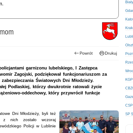
Biał
m.
Gda
Kato
Kra
zymom
Lubl
Olsz
Powrót
Drukuj
Poz
Rze
olicjantami garnizonu lubelskiego, I Zastępca
Wro
womir Zagojski, podziękował funkcjonariuszom za
KGP
 zabezpieczania Światowych Dni Młodzieży.
ej Podlaskiej, którzy dwukrotnie ratowali życie
CBZ
ążeniowo-oddechowy, który przywrócił funkcje
Gaze
CSP
towe Dni Młodzieży, byli też
SP S
h z nich zostało wczoraj
ódzkiego Policji w Lublinie