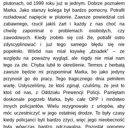
plutonach, od 1999 roku już w jednym. Dobrze poznałem
Marka. Jako starszy kolega był bardzo pomocny. Potrafił
rozładować napięcie w plutonie. Zawsze powiedział coś
zabawnego, rzucił jakiś żart i każdy z nas choć na
chwilę zapominał o problemach osobistych, czy
zawodowych. Kiedy zrobiło się coś źle, potrafił ostro
zdyscyplinować i już tego samego błędu się nie
popełniło. Wśród nas miał ksywkę „dziadek” – ze
względu na poważny wygląd, ale nigdy nie miał nam
tego za złe. Chyba lubił to określenie. Termos z herbatą
zawsze będzie mi przypominał Marka, bo jako jedyny
przynosił go do pracy. Tego tragicznego dnia pełniłem
wartę. Usłyszeliśmy, że ktoś zginął, czuliśmy, że jest to
ktoś od nas, z Oddziału Prewencji Policji. Pamiętam
doskonale pogrzeb Marka, było całe OPP i mnóstwo
innych policjantów. Wielu rezygnowało z urlopów, aby
móc uczestniczyć w jego ostatniej drodze. To były czasy
kiedy policjanci byli bardzo zżyci, więc jego nieobecność
była wówczas bardzo odczuwalna. Pozostał ogromny