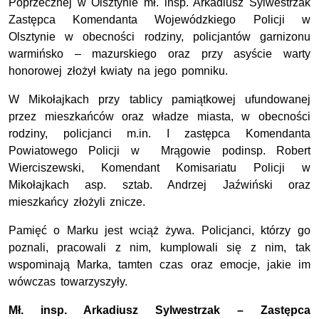
Poprzecznej w Olsztynie mł. insp. Arkadiusz Sylwestrzak
Zastępca Komendanta Wojewódzkiego Policji w
Olsztynie w obecności rodziny, policjantów garnizonu
warmińsko – mazurskiego oraz przy asyście warty
honorowej złożył kwiaty na jego pomniku.
W Mikołajkach przy tablicy pamiątkowej ufundowanej
przez mieszkańców oraz władze miasta, w obecności
rodziny, policjanci m.in. I zastępca Komendanta
Powiatowego Policji w Mrągowie podinsp. Robert
Wierciszewski, Komendant Komisariatu Policji w
Mikołajkach asp. sztab. Andrzej Jaźwiński oraz
mieszkańcy złożyli znicze.
Pamięć o Marku jest wciąż żywa. Policjanci, którzy go
poznali, pracowali z nim, kumplowali się z nim, tak
wspominają Marka, tamten czas oraz emocje, jakie im
wówczas towarzyszyły.
Mł. insp. Arkadiusz Sylwestrzak – Zastępca