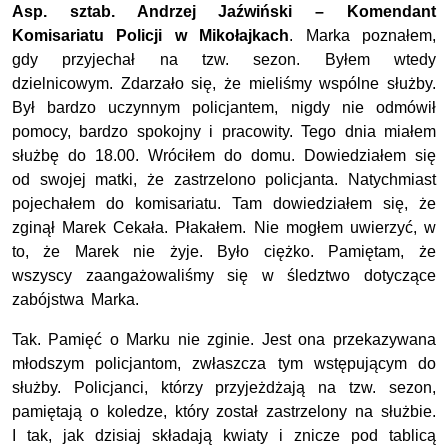
Asp. sztab. Andrzej Jaźwiński – Komendant
Komisariatu Policji w Mikołajkach
. Marka poznałem,
gdy przyjechał na tzw. sezon. Byłem wtedy
dzielnicowym. Zdarzało się, że mieliśmy wspólne służby.
Był bardzo uczynnym policjantem, nigdy nie odmówił
pomocy, bardzo spokojny i pracowity. Tego dnia miałem
służbę do 18.00. Wróciłem do domu. Dowiedziałem się
od swojej matki, że zastrzelono policjanta. Natychmiast
pojechałem do komisariatu. Tam dowiedziałem się, że
zginął Marek Cekała. Płakałem. Nie mogłem uwierzyć, w
to, że Marek nie żyje. Było ciężko. Pamiętam, że
wszyscy zaangażowaliśmy się w śledztwo dotyczące
zabójstwa Marka.
Tak. Pamięć o Marku nie zginie. Jest ona przekazywana
młodszym policjantom, zwłaszcza tym wstępującym do
służby. Policjanci, którzy przyjeżdżają na tzw. sezon,
pamiętają o koledze, który został zastrzelony na służbie.
I tak, jak dzisiaj składają kwiaty i znicze pod tablicą