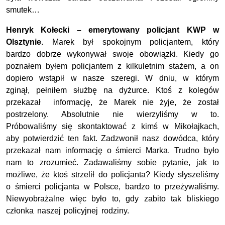
smutek…
Henryk Kołecki – emerytowany policjant KWP w
Olsztynie
. Marek był spokojnym policjantem, który
bardzo dobrze wykonywał swoje obowiązki. Kiedy go
poznałem byłem policjantem z kilkuletnim stażem, a on
dopiero wstąpił w nasze szeregi. W dniu, w którym
zginął, pełniłem służbę na dyżurce. Ktoś z kolegów
przekazał informację, że Marek nie żyje, że został
postrzelony. Absolutnie nie wierzyliśmy w to.
Próbowaliśmy się skontaktować z kimś w Mikołajkach,
aby potwierdzić ten fakt. Zadzwonił nasz dowódca, który
przekazał nam informację o śmierci Marka. Trudno było
nam to zrozumieć. Zadawaliśmy sobie pytanie, jak to
możliwe, że ktoś strzelił do policjanta? Kiedy słyszeliśmy
o śmierci policjanta w Polsce, bardzo to przeżywaliśmy.
Niewyobrażalne więc było to, gdy zabito tak bliskiego
członka naszej policyjnej rodziny.