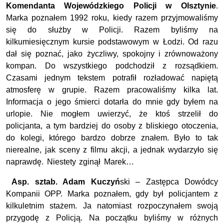
Komendanta Wojewódzkiego Policji w Olsztynie
.
Marka poznałem 1992 roku, kiedy razem przyjmowaliśmy
się do służby w Policji. Razem byliśmy na
kilkumiesięcznym kursie podstawowym w Łodzi. Od razu
dał się poznać, jako życzliwy, spokojny i zrównoważony
kompan. Do wszystkiego podchodził z rozsądkiem.
Czasami jednym tekstem potrafił rozładować napiętą
atmosferę w grupie. Razem pracowaliśmy kilka lat.
Informacja o jego śmierci dotarła do mnie gdy byłem na
urlopie. Nie mogłem uwierzyć, że ktoś strzelił do
policjanta, a tym bardziej do osoby z bliskiego otoczenia,
do kolegi, którego bardzo dobrze znałem. Było to tak
nierealne, jak sceny z filmu akcji, a jednak wydarzyło się
naprawdę. Niestety zginął Marek…
Asp. sztab. Adam Kuczyń
ski – Zastępca Dowódcy
Kompanii OPP. Marka poznałem, gdy był policjantem z
kilkuletnim stażem. Ja natomiast rozpoczynałem swoją
przygodę z Policją. Na początku byliśmy w różnych