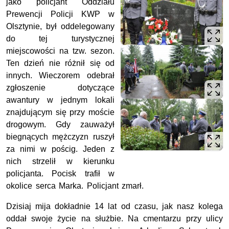
jako policjant Oddziału
Prewencji Policji KWP w
Olsztynie, był oddelegowany
do tej turystycznej
miejscowości na tzw. sezon.
Ten dzień nie różnił się od
innych. Wieczorem odebrał
zgłoszenie dotyczące
awantury w jednym lokali
znajdującym się przy moście
drogowym. Gdy zauważył
biegnących mężczyzn ruszył
za nimi w pościg. Jeden z
nich strzelił w kierunku
policjanta. Pocisk trafił w
okolice serca Marka. Policjant zmarł.
Dzisiaj mija dokładnie 14 lat od czasu, jak nasz kolega
oddał swoje życie na służbie. Na cmentarzu przy ulicy