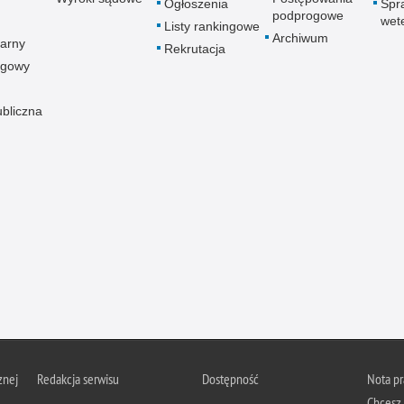
Ogłoszenia
Spr
podprogowe
wet
Listy rankingowe
Archiwum
arny
Rekrutacja
ogowy
ubliczna
znej
Redakcja serwisu
Dostępność
Nota p
Chcesz 