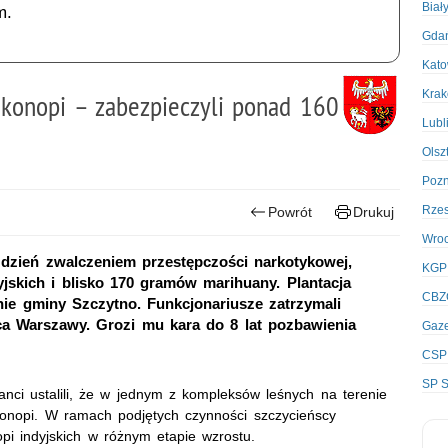
Biał
m.
Gda
Kato
Kra
ę konopi – zabezpieczyli ponad 160
Lubl
Olsz
Poz
Rze
Powrót
Drukuj
Wro
o dzień zwalczeniem przestępczości narkotykowej,
KGP
jskich i blisko 170 gramów marihuany. Plantacja
CBZ
nie gminy Szczytno. Funkcjonariusze zatrzymali
ańca Warszawy. Grozi mu kara do 8 lat pozbawienia
Gaze
CSP
SP S
janci ustalili, że w jednym z kompleksów leśnych na terenie
nopi. W ramach podjętych czynności szczycieńscy
pi indyjskich w różnym etapie wzrostu.