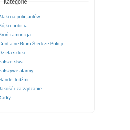
Kategorie
Ataki na policjantów
Bójki i pobicia
Broń i amunicja
Centralne Biuro Śledcze Policji
Dzieła sztuki
Fałszerstwa
Fałszywe alarmy
Handel ludźmi
Jakość i zarządzanie
Kadry
Kobiety w Policji
Korupcja
Kradzież