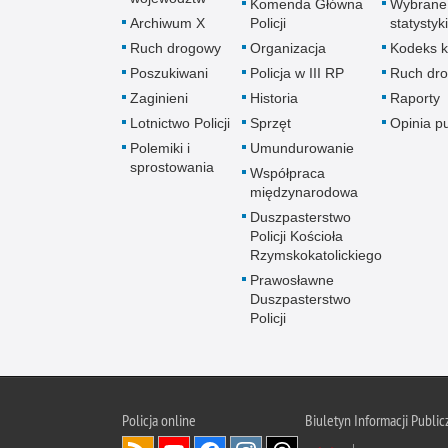
Komenda Główna
Wybrane
Archiwum X
Policji
statystyki
Ruch drogowy
Organizacja
Kodeks k
Poszukiwani
Policja w III RP
Ruch dr
Zaginieni
Historia
Raporty
Lotnictwo Policji
Sprzęt
Opinia p
Polemiki i
Umundurowanie
sprostowania
Współpraca
międzynarodowa
Duszpasterstwo
Policji Kościoła
Rzymskokatolickiego
Prawosławne
Duszpasterstwo
Policji
Policja
online
Biuletyn Informacji Public