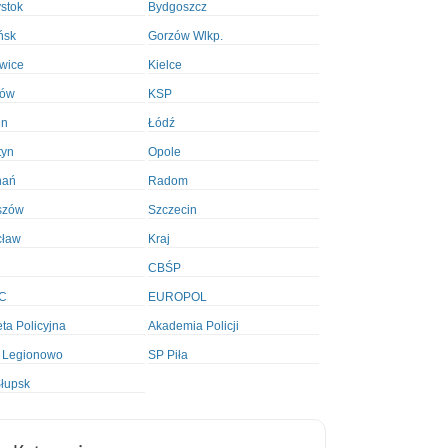
ystok
Bydgoszcz
ńsk
Gorzów Wlkp.
wice
Kielce
ków
KSP
in
Łódź
tyn
Opole
nań
Radom
szów
Szczecin
cław
Kraj
CBŚP
C
EUROPOL
ta Policyjna
Akademia Policji
 Legionowo
SP Piła
łupsk