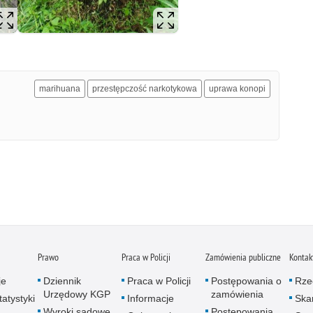
marihuana
przestępczość narkotykowa
uprawa konopi
Prawo
Praca w Policji
Zamówienia publiczne
Kontak
je
Dziennik
Praca w Policji
Postępowania o
Rze
Urzędowy KGP
zamówienia
atystyki
Informacje
Skar
Wyroki sądowe
Postępowania