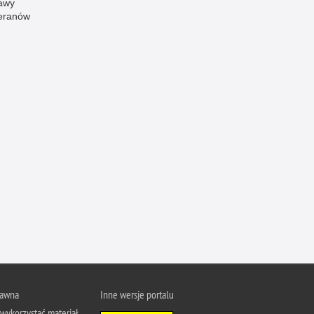
awy
eranów
Ofiarni i odważni
Opinia publiczna
Oszustwa
Pedofilia, pornografia dziecięca
Piractwo przemysłowe
Podrabianie znaków towarowych
Pogryzienia przez psy
Polemiki i sprostowania
Policja inaczej
Policjant z pasją
Porwania
Pożary i podpalenia
Pranie brudnych pieniędzy
rawna
Inne wersje portalu
Prawa człowieka
wykorzystać materiał