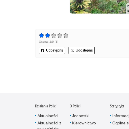
Ocena: 2/5 (3)
Udostępnij
Udostępnij
Działania Policji
O Policji
Statystyka
Aktualności
Jednostki
Informac
Aktualności z
Kierownictwo
Ogólne st
województw