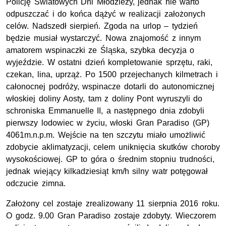
Policję Światowych Dni Młodzieży, jednak nie warto
odpuszczać i do końca dążyć w realizacji założonych
celów. Nadszedł sierpień. Zgoda na urlop – tydzień
będzie musiał wystarczyć. Nowa znajomość z innym
amatorem wspinaczki ze Śląska, szybka decyzja o
wyjeździe. W ostatni dzień kompletowanie sprzętu, raki,
czekan, lina, uprząż. Po 1500 przejechanych kilmetrach i
całonocnej podróży, wspinacze dotarli do autonomicznej
włoskiej doliny Aosty, tam z doliny Pont wyruszyli do
schroniska Emmanuelle II, a następnego dnia zdobyli
pierwszy lodowiec w życiu, włoski Gran Paradiso (GP)
4061m.n.p.m. Wejście na ten szczytu miało umożliwić
zdobycie aklimatyzacji, celem uniknięcia skutków choroby
wysokościowej. GP to góra o średnim stopniu trudności,
jednak wiejący kilkadziesiąt km/h silny watr potęgował
odczucie zimna.
Założony cel zostaje zrealizowany 11 sierpnia 2016 roku.
O godz. 9.00 Gran Paradiso zostaje zdobyty. Wieczorem