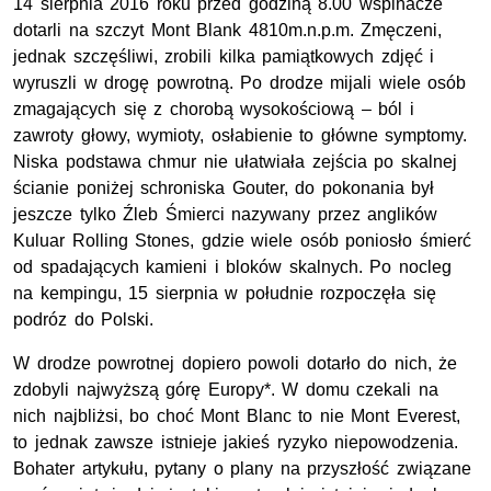
14 sierpnia 2016 roku przed godziną 8.00 wspinacze
dotarli na szczyt Mont Blank 4810m.n.p.m. Zmęczeni,
jednak szczęśliwi, zrobili kilka pamiątkowych zdjęć i
wyruszli w drogę powrotną. Po drodze mijali wiele osób
zmagających się z chorobą wysokościową – ból i
zawroty głowy, wymioty, osłabienie to główne symptomy.
Niska podstawa chmur nie ułatwiała zejścia po skalnej
ścianie poniżej schroniska Gouter, do pokonania był
jeszcze tylko Źleb Śmierci nazywany przez anglików
Kuluar Rolling Stones, gdzie wiele osób poniosło śmierć
od spadających kamieni i bloków skalnych. Po nocleg
na kempingu, 15 sierpnia w południe rozpoczęła się
podróz do Polski.
W drodze powrotnej dopiero powoli dotarło do nich, że
zdobyli najwyższą górę Europy*. W domu czekali na
nich najbliżsi, bo choć Mont Blanc to nie Mont Everest,
to jednak zawsze istnieje jakieś ryzyko niepowodzenia.
Bohater artykułu, pytany o plany na przyszłość związane