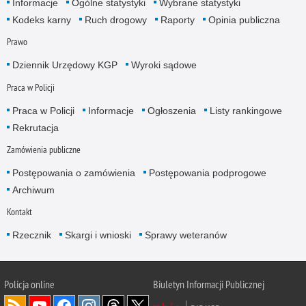
Informacje
Ogólne statystyki
Wybrane statystyki
Kodeks karny
Ruch drogowy
Raporty
Opinia publiczna
Prawo
Dziennik Urzędowy KGP
Wyroki sądowe
Praca w Policji
Praca w Policji
Informacje
Ogłoszenia
Listy rankingowe
Rekrutacja
Zamówienia publiczne
Postępowania o zamówienia
Postępowania podprogowe
Archiwum
Kontakt
Rzecznik
Skargi i wnioski
Sprawy weteranów
Policja
online
Biuletyn Informacji Publicznej