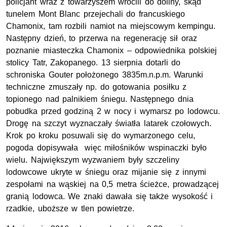
policjant wraz z towarzyszem wrócili do doliny, skąd
tunelem Mont Blanc przejechali do francuskiego
Chamonix, tam rozbili namiot na miejscowym kempingu.
Następny dzień, to przerwa na regenerację sił oraz
poznanie miasteczka Chamonix – odpowiednika polskiej
stolicy Tatr, Zakopanego. 13 sierpnia dotarli do
schroniska Gouter położonego 3835m.n.p.m. Warunki
techniczne zmuszały np. do gotowania posiłku z
topionego nad palnikiem śniegu. Następnego dnia
pobudka przed godziną 2 w nocy i wymarsz po lodowcu.
Drogę na szczyt wyznaczały światła latarek czołowych.
Krok po kroku posuwali się do wymarzonego celu,
pogoda dopisywała więc miłośników wspinaczki było
wielu. Największym wyzwaniem były szczeliny
lodowcowe ukryte w śniegu oraz mijanie się z innymi
zespołami na wąskiej na 0,5 metra ścieżce, prowadzącej
granią lodowca. We znaki dawała się także wysokość i
rzadkie, uboższe w tlen powietrze.