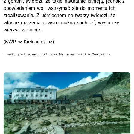
z górami, twierdzi, że takie naturalnie istnieją, jednak z
opowiadaniem woli wstrzymać się do momentu ich
zrealizowania. Z uśmiechem na twarzy twierdzi, że
własne marzenia zawsze można spełniać, wystarczy
wierzyć w siebie.
(KWP w Kielcach / pz)
* według granic wyznaczonych przez Międzynarodową Unię Geograficzną