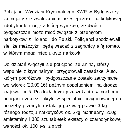
Policjanci Wydziału Kryminalnego KWP w Bydgoszczy,
zajmujący się zwalczaniem przestępczości narkotykowej
zdobyli informację z której wynikało, ze dwóch
bydgoszczan może mieć związek z przemytem
narkotyków z Holandii do Polski. Policjanci spodziewali
się, że mężczyźni będą wracać z zagranicy alfą romeo,
w którym mogą mieć ukryte narkotyki.
Do działań włączyli się policjanci ze Żnina, którzy
wspólnie z kryminalnymi przygotowali zasadzkę. Auto,
którym podróżowali bydgoszczanie zostało zatrzymane
we wtorek (20.09.16) późnym popołudniem, na drodze
krajowej nr 5. Po dokładnym przeszukaniu samochodu
policjanci znaleźli ukryte w specjalnie przygotowanej na
potrzeby przemytu instalacji gazowej prawie 3 kg
różnego rodzaju narkotyków: ok. 2kg marihuany, 200g
amfetaminy i 380 szt. tabletek ekstazy o czarnorynkowej
wartości ok. 100 tys. złotych.