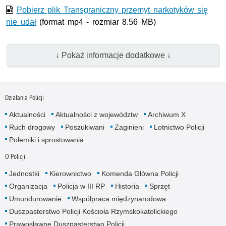
Pobierz plik Transgraniczny przemyt narkotyków się
nie udał
(format mp4 - rozmiar 8.56 MB)
↓ Pokaż informacje dodatkowe ↓
Działania Policji
Aktualności
Aktualności z województw
Archiwum X
Ruch drogowy
Poszukiwani
Zaginieni
Lotnictwo Policji
Polemiki i sprostowania
O Policji
Jednostki
Kierownictwo
Komenda Główna Policji
Organizacja
Policja w III RP
Historia
Sprzęt
Umundurowanie
Współpraca międzynarodowa
Duszpasterstwo Policji Kościoła Rzymskokatolickiego
Prawosławne Duszpasterstwo Policji