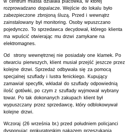
w centrum miasta działała placówka, w której
rozprowadzano dopalacze. Wejście do lokalu było
zabezpieczone zbrojoną śluzą. Przed i wewnątrz
zainstalowany był monitoring. Osoby wpuszczano
pojedynczo. To sprzedawca decydował, którego klienta
ma wpuścić otwierając mu drzwi zamykane na
elektromagnes.
Od strony wewnętrznej nie posiadały one klamek. Po
otwarciu pierwszych, klient musiał przejść jeszcze przez
kolejne drzwi. Sprzedaż odbywała się za pomocą
specjalnej szuflady i lustra fenickiego. Kupujący
zamawiał specyfik, wkładał do szuflady odpowiednią
ilość gotówki, po czym z szuflady wyjmował wybrany
towar. Po tak dokonanych zakupach klient był
wypuszczany przez sprzedawcę, który odblokowywał
kolejne drzwi.
Wczoraj (26 września br.) przed południem policjanci
dysponując prokuratorskim nakazem przeszukania