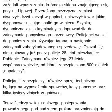
zażądali wpuszczenia do środka sklepu znajdującego się
przy ul. Lipowej. Przerażony mężczyzna zamiast
otworzyć drzwi zaczął w popłochu niszczyć towar jakim
dysponował usiłując spalić go w piecu. Szybka,
dynamiczna akcja kryminalnych doprowadziła do
zatrzymania pomysłowego sprzedawcy. Policjanci weszli
do pomieszczenia używając tarana, a następnie
zatrzymali zabarykadowanego sprzedawcę. Okazał się
nim notowany już przez policję 28-letni mieszkaniec
Pabianic. Zatrzymano również jego 27-letnią
współpracowniczkę, od której zabezpieczono 500 działek
„dopalaczy”.
Policjanci zabezpieczyli również sprzęt techniczny
będący na wyposażeniu sprawców, kasy pancerne oraz
kilka tysięcy złotych w gotówce.
Teraz śledczy w toku dalszego postępowania
prowadzonego pod nadzorem prokuratora zmierzają do