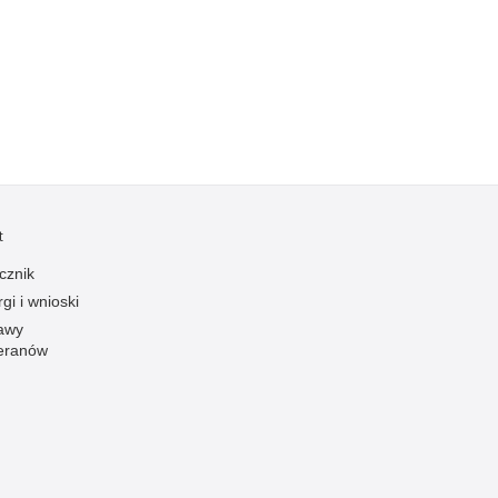
Kradzieże z włamaniem
Kultura
Logistyka, wyposażenie
Materiały wybuchowe
Nagrodzeni policjanci
Napady na banki
Napady na taksówkarzy
t
Napady na tiry
cznik
Nielegalny handel farmaceutykami
gi i wnioski
Nietrzeźwi kierujący
awy
eranów
Nietrzeźwi opiekunowie
Nietrzeźwi pracownicy
Niszczenie mienia
Nowoczesne technologie w pracy Policji
Odpowiedzialność majątkowa Policji