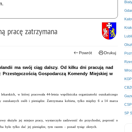
Biał
m.
Gda
Kato
Kra
jną pracę zatrzymana
Lubl
Olsz
Powrót
Drukuj
Poz
Rze
andii ma swój ciąg dalszy. Od kilku dni pracują nad
Wro
i z Przestępczością Gospodarczą Komendy Miejskiej w
KGP
CBZ
lekarskich, w której pracowała 44-letnia wspólniczka organizatorki oszukańczego
Gaze
isty oszukanych osób i pieniądze. Zatrzymana kobieta, tylko między
6 a
14 marca
CSP
SP S
owy służyło jej miejsce pracy, wystarczyło zadzwonić do przychodni, poprosić o
ba było tylko dać jej pieniądze, tym razem - ponad tysiąc złotych.