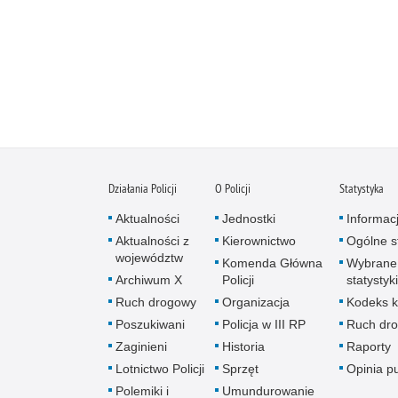
Działania Policji
O Policji
Statystyka
Aktualności
Jednostki
Informac
Aktualności z
Kierownictwo
Ogólne st
województw
Komenda Główna
Wybrane
Archiwum X
Policji
statystyki
Ruch drogowy
Organizacja
Kodeks k
Poszukiwani
Policja w III RP
Ruch dr
Zaginieni
Historia
Raporty
Lotnictwo Policji
Sprzęt
Opinia p
Polemiki i
Umundurowanie