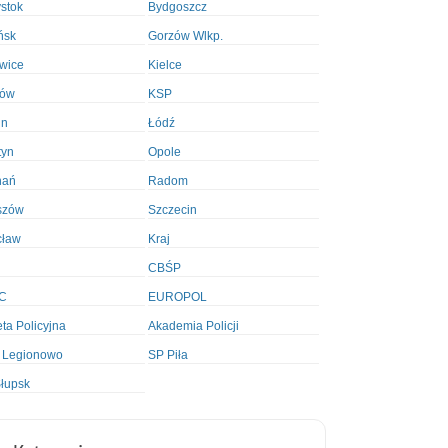
ystok
Bydgoszcz
ńsk
Gorzów Wlkp.
wice
Kielce
ków
KSP
in
Łódź
tyn
Opole
nań
Radom
szów
Szczecin
cław
Kraj
CBŚP
C
EUROPOL
ta Policyjna
Akademia Policji
 Legionowo
SP Piła
łupsk