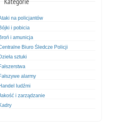
Kategorie
Ataki na policjantów
Bójki i pobicia
Broń i amunicja
Centralne Biuro Śledcze Policji
Dzieła sztuki
Fałszerstwa
Fałszywe alarmy
Handel ludźmi
Jakość i zarządzanie
Kadry
Kobiety w Policji
Korupcja
Kradzież