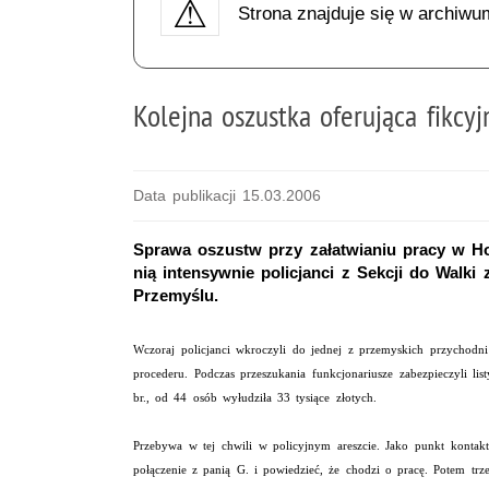
Strona znajduje się w archiwu
Kolejna oszustka oferująca fikcy
Data publikacji 15.03.2006
Sprawa oszustw przy załatwianiu pracy w Hol
nią intensywnie policjanci z Sekcji do Walk
Przemyślu.
Wczoraj policjanci wkroczyli do jednej z przemyskich przychodni 
procederu. Podczas przeszukania funkcjonariusze zabezpieczyli l
br., od 44 osób wyłudziła 33 tysiące złotych.
Przebywa w tej chwili w policyjnym areszcie. Jako punkt kontakt
połączenie z panią G. i powiedzieć, że chodzi o pracę. Potem trze