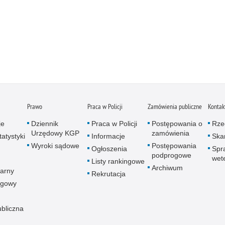
Prawo
Praca w Policji
Zamówienia publiczne
Kontak
je
Dziennik
Praca w Policji
Postępowania o
Rze
Urzędowy KGP
zamówienia
atystyki
Informacje
Skar
Wyroki sądowe
Postępowania
Ogłoszenia
Spr
podprogowe
wet
Listy rankingowe
Archiwum
arny
Rekrutacja
ogowy
ubliczna