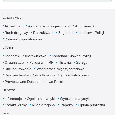
Działania Policji
Aktualności
Aktualności z województw
Archiwum X
Ruch drogowy
Poszukiwani
Zaginieni
Lotnictwo Policji
Polemiki i sprostowania
O Policji
Jednostki
Kierownictwo
Komenda Główna Policji
Organizacja
Policja w III RP
Historia
Sprzęt
Umundurowanie
Współpraca międzynarodowa
Duszpasterstwo Policji Kościoła Rzymskokatolickiego
Prawosławne Duszpasterstwo Policji
Statystyka
Informacje
Ogólne statystyki
Wybrane statystyki
Kodeks karny
Ruch drogowy
Raporty
Opinia publiczna
Prawo