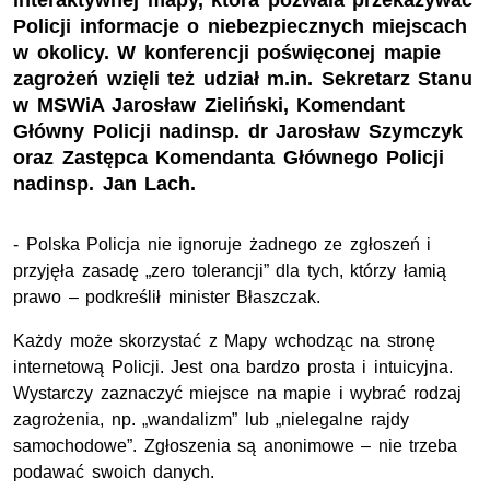
interaktywnej mapy, która pozwala przekazywać
Policji informacje o niebezpiecznych miejscach
w okolicy. W konferencji poświęconej mapie
zagrożeń wzięli też udział m.in. Sekretarz Stanu
w MSWiA Jarosław Zieliński, Komendant
Główny Policji nadinsp. dr Jarosław Szymczyk
oraz Zastępca Komendanta Głównego Policji
nadinsp. Jan Lach.
- Polska Policja nie ignoruje żadnego ze zgłoszeń i
przyjęła zasadę „zero tolerancji” dla tych, którzy łamią
prawo – podkreślił minister Błaszczak.
Każdy może skorzystać z Mapy wchodząc na stronę
internetową Policji. Jest ona bardzo prosta i intuicyjna.
Wystarczy zaznaczyć miejsce na mapie i wybrać rodzaj
zagrożenia, np. „wandalizm” lub „nielegalne rajdy
samochodowe”. Zgłoszenia są anonimowe – nie trzeba
podawać swoich danych.