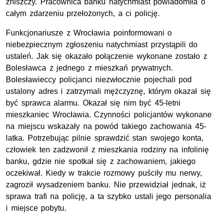
zniszczy. Pracownica banku natychmiast powiadomiła o
całym zdarzeniu przełożonych, a ci policję.
Funkcjonariusze z Wrocławia poinformowani o
niebezpiecznym zgłoszeniu natychmiast przystąpili do
ustaleń. Jak się okazało połączenie wykonane zostało z
Bolesławca z jednego z mieszkań prywatnych.
Bolesławieccy policjanci niezwłocznie pojechali pod
ustalony adres i zatrzymali mężczyznę, którym okazał się
być sprawca alarmu. Okazał się nim być 45-letni
mieszkaniec Wrocławia. Czynności policjantów wykonane
na miejscu wskazały na powód takiego zachowania 45-
latka. Potrzebując pilnie sprawdzić stan swojego konta,
człowiek ten zadzwonił z mieszkania rodziny na infolinię
banku, gdzie nie spotkał się z zachowaniem, jakiego
oczekiwał. Kiedy w trakcie rozmowy puściły mu nerwy,
zagroził wysadzeniem banku. Nie przewidział jednak, iż
sprawa trafi na policję, a ta szybko ustali jego personalia
i miejsce pobytu.