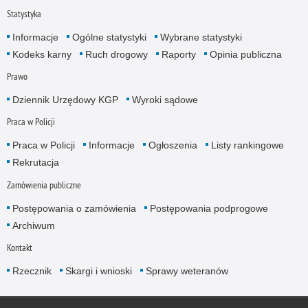
Statystyka
Informacje
Ogólne statystyki
Wybrane statystyki
Kodeks karny
Ruch drogowy
Raporty
Opinia publiczna
Prawo
Dziennik Urzędowy KGP
Wyroki sądowe
Praca w Policji
Praca w Policji
Informacje
Ogłoszenia
Listy rankingowe
Rekrutacja
Zamówienia publiczne
Postępowania o zamówienia
Postępowania podprogowe
Archiwum
Kontakt
Rzecznik
Skargi i wnioski
Sprawy weteranów