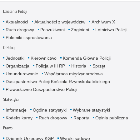
Działania Policji
Aktualności
Aktualności z województw
Archiwum X
Ruch drogowy
Poszukiwani
Zaginieni
Lotnictwo Policji
Polemiki i sprostowania
O Policji
Jednostki
Kierownictwo
Komenda Główna Policji
Organizacja
Policja w III RP
Historia
Sprzęt
Umundurowanie
Współpraca międzynarodowa
Duszpasterstwo Policji Kościoła Rzymskokatolickiego
Prawosławne Duszpasterstwo Policji
Statystyka
Informacje
Ogólne statystyki
Wybrane statystyki
Kodeks karny
Ruch drogowy
Raporty
Opinia publiczna
Prawo
Dziennik Urzędowy KGP
Wyroki sądowe