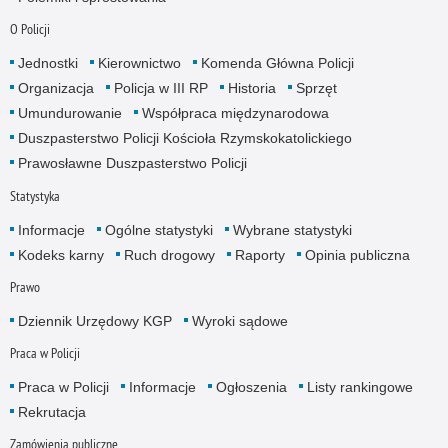
O Policji
Jednostki
Kierownictwo
Komenda Główna Policji
Organizacja
Policja w III RP
Historia
Sprzęt
Umundurowanie
Współpraca międzynarodowa
Duszpasterstwo Policji Kościoła Rzymskokatolickiego
Prawosławne Duszpasterstwo Policji
Statystyka
Informacje
Ogólne statystyki
Wybrane statystyki
Kodeks karny
Ruch drogowy
Raporty
Opinia publiczna
Prawo
Dziennik Urzędowy KGP
Wyroki sądowe
Praca w Policji
Praca w Policji
Informacje
Ogłoszenia
Listy rankingowe
Rekrutacja
Zamówienia publiczne