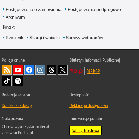
Postępowania o zamówienia
Postępowania podprogowe
Archiwum
Kontakt
Rzecznik
Skargi i wnioski
Sprawy weteranów
Policja
online
Biuletyn Informacji Publicznej
BIP KGP
Redakcja serwisu
Dostępność
Kontakt z redakcją
Deklaracja dostępności
Nota prawna
Inne wersje portalu
Chcesz wykorzystać materiał
Wersja tekstowa
z serwisu Policja.pl.