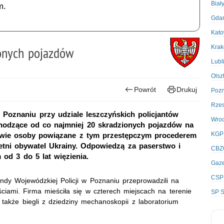
Biał
m.
Gda
Kato
Kra
ionych pojazdów
Lubl
Olsz
Powrót
Drukuj
Poz
Rze
 Poznaniu przy udziale leszczyńskich policjantów
Wro
odzące od co najmniej 20 skradzionych pojazdów na
KGP
 dwie osoby powiązane z tym przestępczym procederem
letni obywatel Ukrainy. Odpowiedzą za paserstwo i
CBZ
od 3 do 5 lat więzienia.
Gaze
CSP
ndy Wojewódzkiej Policji w Poznaniu przeprowadzili na
ciami. Firma mieściła się w czterech miejscach na terenie
SP S
 także biegli z dziedziny mechanoskopii z laboratorium