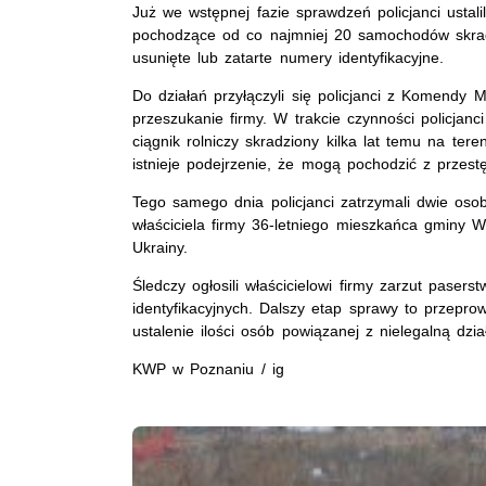
Już we wstępnej fazie sprawdzeń policjanci ustali
pochodzące od co najmniej 20 samochodów skradz
usunięte lub zatarte numery identyfikacyjne.
Do działań przyłączyli się policjanci z Komendy M
przeszukanie firmy. W trakcie czynności policjanci 
ciągnik rolniczy skradziony kilka lat temu na ter
istnieje podejrzenie, że mogą pochodzić z przest
Tego samego dnia policjanci zatrzymali dwie os
właściciela firmy 36-letniego mieszkańca gminy W
Ukrainy.
Śledczy ogłosili właścicielowi firmy zarzut paser
identyfikacyjnych. Dalszy etap sprawy to przepr
ustalenie ilości osób powiązanej z nielegalną dzi
KWP w Poznaniu / ig