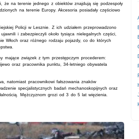
li, że na terenie jednego z obiektów znajdują się podzespoły
ionych na terenie Europy. Akcesoria posiadały częściowo
iejskiej Policji w Lesznie. Z ich udziałem przeprowadzono
ujawnili i zabezpieczyli około tysiąca nielegalnych części,
enie Włoch oraz różnego rodzaju pojazdy, co do których
ępstwa.
oby mające związek z tym przestępczym procederem:
ijewo oraz pracownika punktu, 34-letniego obywatela
stwa, natomiast pracownikowi fałszowania znaków
owadzenie specjalistycznych badań mechanoskopijnych oraz
ałalnością. Mężczyznom grozi od 3 do 5 lat więzienia.