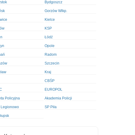
ystok
Bydgoszcz
ńsk
Gorzów Wlkp.
wice
Kielce
ków
KSP
in
Łódź
tyn
Opole
nań
Radom
szów
Szczecin
cław
Kraj
CBŚP
C
EUROPOL
ta Policyjna
Akademia Policji
 Legionowo
SP Piła
łupsk