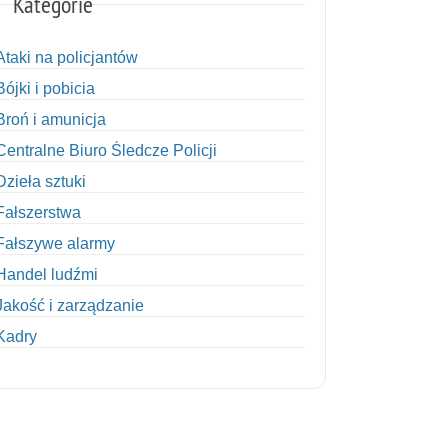
Kategorie
Ataki na policjantów
Bójki i pobicia
Broń i amunicja
Centralne Biuro Śledcze Policji
Dzieła sztuki
Fałszerstwa
Fałszywe alarmy
Handel ludźmi
Jakość i zarządzanie
Kadry
Kobiety w Policji
Korupcja
Kradzież