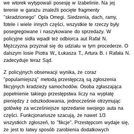
we wtorek wytypowali posesję w Izabelinie. Na jej
terenie w garażu znaleźli pocięte fragmenty
"skradzionego" Opla Omegi. Siedzenia, dach, ramy,
fotele i wiele innych części, wszystkie te rzeczy były
posegregowane i naszykowane do sprzedaży. W
policyjne sidła wpadł też odbiorca aut Rafał N.
Mężczyzna przyznał się do udziału w tym procederze. O
dalszym losie Piotra W., Łukasza T., Artura B. i Rafała N.
zadecyduje teraz Sąd.
Z policyjnych obserwacji wynika, że coraz
"popularniejszą" metodą przestępczą są zgłoszenia
fikcyjnych kradzieży samochodów. Osoba zgłaszająca
popełnienie takiego przestępstwa liczy na wypłatę
pieniędzy z odszkodowania, jednocześnie otrzymując
gotówkę za wcześniejsze sprzedanie swojego auta na
części. Funkcjonariusze szacują, że nawet 1/3
wszystkich zgłoszeń, to "fikcje". Przestępcom wydaje się,
że jest to łatwy sposób zarobienia dodatkowych