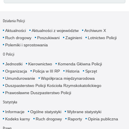
Działania Policji
Aktualności
Aktualności z województw
Archiwum X
Ruch drogowy
Poszukiwani
Zaginieni
Lotnictwo Policji
Polemiki i sprostowania
O Policji
Jednostki
Kierownictwo
Komenda Główna Policji
Organizacja
Policja w III RP
Historia
Sprzęt
Umundurowanie
Współpraca międzynarodowa
Duszpasterstwo Policji Kościoła Rzymskokatolickiego
Prawosławne Duszpasterstwo Policji
Statystyka
Informacje
Ogólne statystyki
Wybrane statystyki
Kodeks karny
Ruch drogowy
Raporty
Opinia publiczna
Prawo