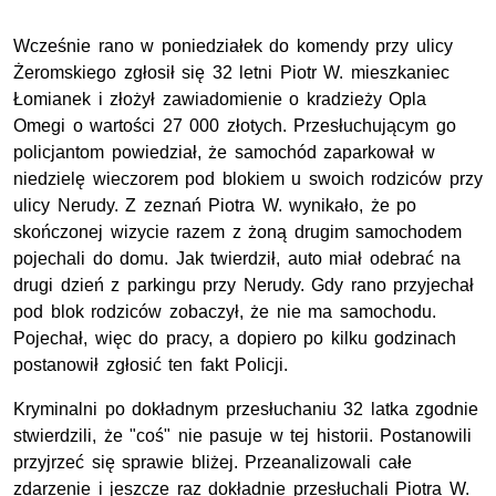
Wcześnie rano w poniedziałek do komendy przy ulicy
Żeromskiego zgłosił się 32 letni Piotr W. mieszkaniec
Łomianek i złożył zawiadomienie o kradzieży Opla
Omegi o wartości 27 000 złotych. Przesłuchującym go
policjantom powiedział, że samochód zaparkował w
niedzielę wieczorem pod blokiem u swoich rodziców przy
ulicy Nerudy. Z zeznań Piotra W. wynikało, że po
skończonej wizycie razem z żoną drugim samochodem
pojechali do domu. Jak twierdził, auto miał odebrać na
drugi dzień z parkingu przy Nerudy. Gdy rano przyjechał
pod blok rodziców zobaczył, że nie ma samochodu.
Pojechał, więc do pracy, a dopiero po kilku godzinach
postanowił zgłosić ten fakt Policji.
Kryminalni po dokładnym przesłuchaniu 32 latka zgodnie
stwierdzili, że "coś" nie pasuje w tej historii. Postanowili
przyjrzeć się sprawie bliżej. Przeanalizowali całe
zdarzenie i jeszcze raz dokładnie przesłuchali Piotra W.