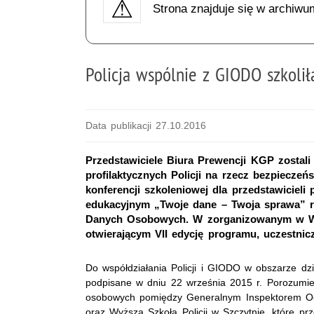
Strona znajduje się w archiwu
Policja wspólnie z GIODO szkolił
Data publikacji 27.10.2016
Przedstawiciele Biura Prewencji KGP zostali
profilaktycznych Policji na rzecz bezpieczeń
konferencji szkoleniowej dla przedstawiciel
edukacyjnym „Twoje dane – Twoja sprawa” r
Danych Osobowych. W zorganizowanym w Wars
otwierającym VII edycję programu, uczestnicz
Do współdziałania Policji i GIODO w obszarze dzi
podpisane w dniu 22 września 2015 r. Porozumie
osobowych pomiędzy Generalnym Inspektorem O
oraz Wyższą Szkołą Policji w Szczytnie, które pr