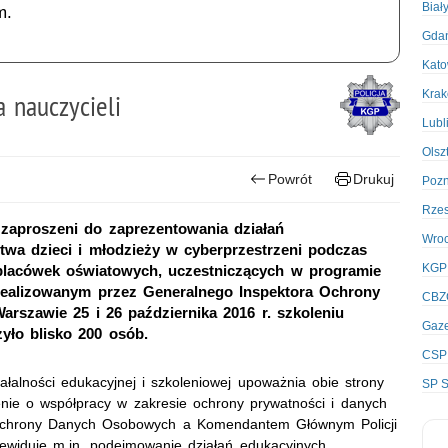
Biał
m.
Gda
Kato
Kra
a nauczycieli
Lubl
Olsz
Powrót
Drukuj
Poz
Rze
 zaproszeni do zaprezentowania działań
Wro
stwa dzieci i młodzieży w cyberprzestrzeni podczas
KGP
i placówek oświatowych, uczestniczących w programie
ealizowanym przez Generalnego Inspektora Ochrony
CBZ
zawie 25 i 26 października 2016 r. szkoleniu
Gaze
yło blisko 200 osób.
CSP
ałalności edukacyjnej i szkoleniowej upoważnia obie strony
SP S
nie o współpracy w zakresie ochrony prywatności i danych
chrony Danych Osobowych a Komendantem Głównym Policji
zewiduje m.in. podejmowanie działań edukacyjnych