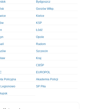
ystok
Bydgoszcz
ńsk
Gorzów Wlkp.
wice
Kielce
ków
KSP
in
Łódź
tyn
Opole
nań
Radom
szów
Szczecin
cław
Kraj
CBŚP
C
EUROPOL
ta Policyjna
Akademia Policji
 Legionowo
SP Piła
łupsk