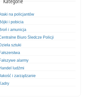
Kategorie
Ataki na policjantów
Bójki i pobicia
Broń i amunicja
Centralne Biuro Śledcze Policji
Dzieła sztuki
Fałszerstwa
Fałszywe alarmy
Handel ludźmi
Jakość i zarządzanie
Kadry
Kobiety w Policji
Korupcja
Kradzież