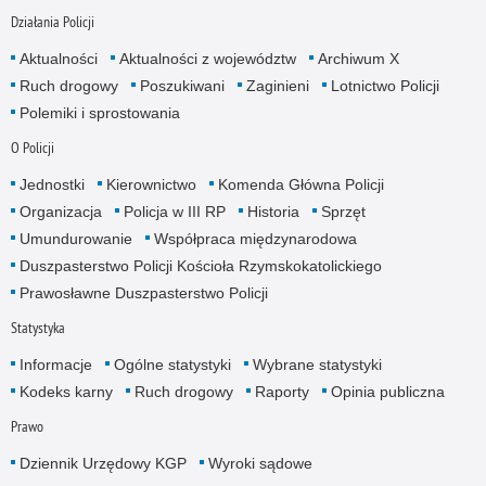
Działania Policji
Aktualności
Aktualności z województw
Archiwum X
Ruch drogowy
Poszukiwani
Zaginieni
Lotnictwo Policji
Polemiki i sprostowania
O Policji
Jednostki
Kierownictwo
Komenda Główna Policji
Organizacja
Policja w III RP
Historia
Sprzęt
Umundurowanie
Współpraca międzynarodowa
Duszpasterstwo Policji Kościoła Rzymskokatolickiego
Prawosławne Duszpasterstwo Policji
Statystyka
Informacje
Ogólne statystyki
Wybrane statystyki
Kodeks karny
Ruch drogowy
Raporty
Opinia publiczna
Prawo
Dziennik Urzędowy KGP
Wyroki sądowe