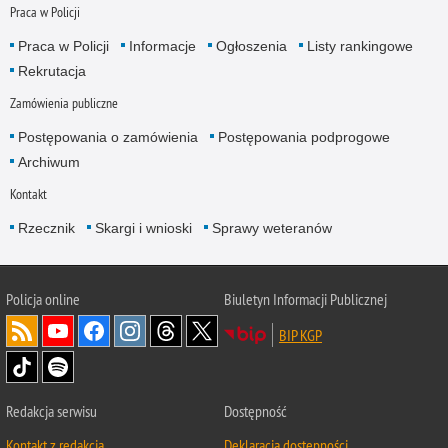
Praca w Policji
Praca w Policji
Informacje
Ogłoszenia
Listy rankingowe
Rekrutacja
Zamówienia publiczne
Postępowania o zamówienia
Postępowania podprogowe
Archiwum
Kontakt
Rzecznik
Skargi i wnioski
Sprawy weteranów
Policja
online
Biuletyn Informacji Publicznej
BIP KGP
Redakcja serwisu
Dostępność
Kontakt z redakcją
Deklaracja dostępności