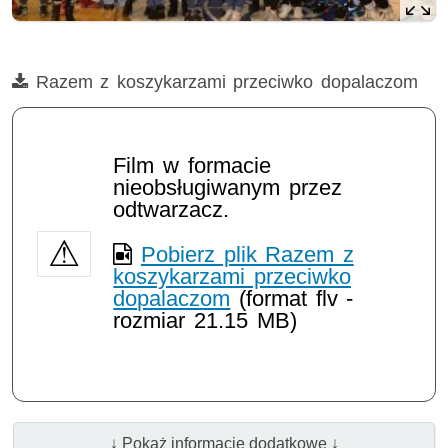
Film
Razem z koszykarzami przeciwko dopalaczom
Film w formacie
nieobsługiwanym przez
odtwarzacz.
Pobierz plik Razem z
koszykarzami przeciwko
dopalaczom
(format flv -
rozmiar 21.15 MB)
↓ Pokaż informacje dodatkowe ↓