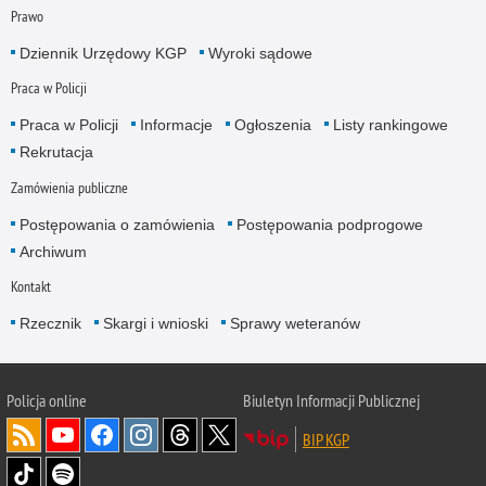
Prawo
Dziennik Urzędowy KGP
Wyroki sądowe
Praca w Policji
Praca w Policji
Informacje
Ogłoszenia
Listy rankingowe
Rekrutacja
Zamówienia publiczne
Postępowania o zamówienia
Postępowania podprogowe
Archiwum
Kontakt
Rzecznik
Skargi i wnioski
Sprawy weteranów
Policja
online
Biuletyn Informacji Publicznej
BIP KGP