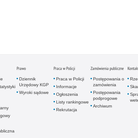
Prawo
Praca w Policji
Zamówienia publiczne
Kontak
je
Dziennik
Praca w Policji
Postępowania o
Rze
Urzędowy KGP
zamówienia
atystyki
Informacje
Skar
Wyroki sądowe
Postępowania
Ogłoszenia
Spr
podprogowe
wet
Listy rankingowe
Archiwum
arny
Rekrutacja
ogowy
ubliczna