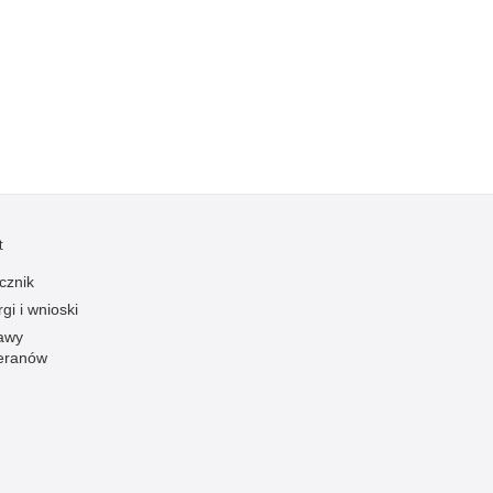
Kradzieże z włamaniem
Kultura
Logistyka, wyposażenie
Materiały wybuchowe
Nagrodzeni policjanci
Napady na banki
Napady na taksówkarzy
t
Napady na tiry
cznik
Nielegalny handel farmaceutykami
gi i wnioski
Nietrzeźwi kierujący
awy
Nietrzeźwi opiekunowie
eranów
Nietrzeźwi pracownicy
Niszczenie mienia
Nowoczesne technologie w pracy Policji
Odpowiedzialność majątkowa Policji