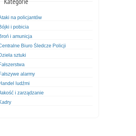
Kategorie
Ataki na policjantów
Bójki i pobicia
Broń i amunicja
Centralne Biuro Śledcze Policji
Dzieła sztuki
Fałszerstwa
Fałszywe alarmy
Handel ludźmi
Jakość i zarządzanie
Kadry
Kobiety w Policji
Korupcja
Kradzież