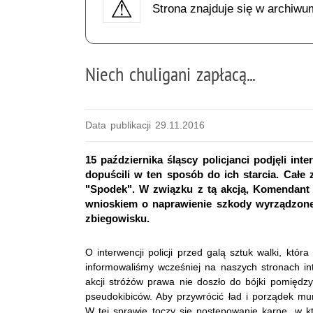
Strona znajduje się w archiwu
Niech chuligani zapłacą...
Data publikacji 29.11.2016
15 października śląscy policjanci podjęli i
dopuścili w ten sposób do ich starcia. Całe
"Spodek". W związku z tą akcją, Komendant 
wnioskiem o naprawienie szkody wyrządzonej 
zbiegowisku.
O interwencji policji przed galą sztuk walki, któ
informowaliśmy wcześniej na naszych stronach i
akcji stróżów prawa nie doszło do bójki pomięd
pseudokibiców. Aby przywrócić ład i porządek m
W tej sprawie toczy się postępowanie karne, w 