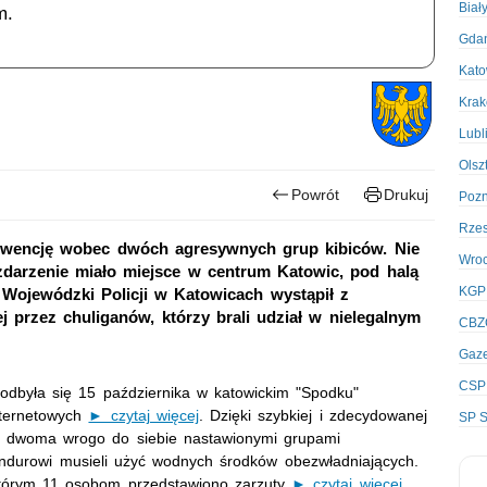
Biał
m.
Gda
Kato
Kra
Lubl
Olsz
Powrót
Drukuj
Poz
Rze
nterwencję wobec dwóch agresywnych grup kibiców. Nie
Wro
 zdarzenie miało miejsce w centrum Katowic, pod halą
KGP
Wojewódzki Policji w Katowicach wystąpił z
przez chuliganów, którzy brali udział w nielegalnym
CBZ
Gaze
CSP
ra odbyła się 15 października w katowickim "Spodku"
nternetowych
► czytaj więcej
. Dzięki szybkiej i zdecydowanej
SP S
zy dwoma wrogo do siebie nastawionymi grupami
undurowi musieli użyć wodnych środków obezwładniających.
którym 11 osobom przedstawiono zarzuty
► czytaj więcej
.