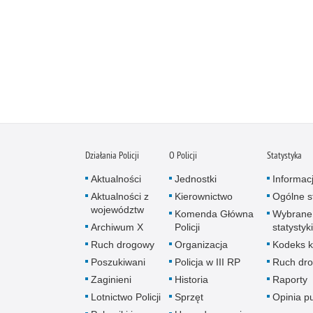
Działania Policji
O Policji
Statystyka
Aktualności
Jednostki
Informac
Aktualności z
Kierownictwo
Ogólne st
województw
Komenda Główna
Wybrane
Archiwum X
Policji
statystyki
Ruch drogowy
Organizacja
Kodeks k
Poszukiwani
Policja w III RP
Ruch dr
Zaginieni
Historia
Raporty
Lotnictwo Policji
Sprzęt
Opinia p