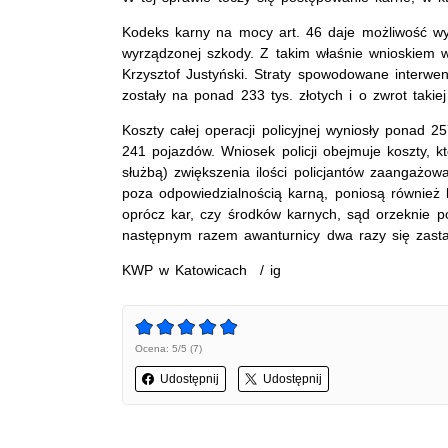
Kodeks karny na mocy art. 46 daje możliwość wy
wyrządzonej szkody. Z takim właśnie wnioskiem w
Krzysztof Justyński. Straty spowodowane interwe
zostały na ponad 233 tys. złotych i o zwrot takiej
Koszty całej operacji policyjnej wyniosły ponad 25
241 pojazdów. Wniosek policji obejmuje koszty, 
służbą) zwiększenia ilości policjantów zaangażow
poza odpowiedzialnością karną, poniosą również k
oprócz kar, czy środków karnych, sąd orzeknie p
następnym razem awanturnicy dwa razy się zastan
KWP w Katowicach / ig
Ocena: 5/5 (7)
Udostępnij
Udostępnij