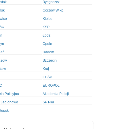
ystok
Bydgoszcz
ńsk
Gorzów Wlkp.
wice
Kielce
ków
KSP
in
Łódź
tyn
Opole
nań
Radom
szów
Szczecin
cław
Kraj
CBŚP
C
EUROPOL
ta Policyjna
Akademia Policji
 Legionowo
SP Piła
łupsk