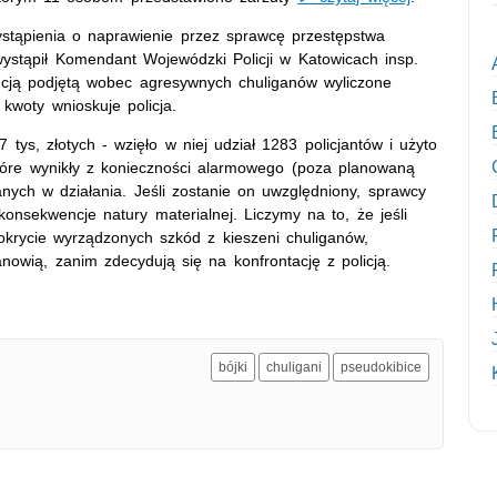
stąpienia o naprawienie przez sprawcę przestępstwa
ystąpił Komendant Wojewódzki Policji w Katowicach insp.
ncją podjętą wobec agresywnych chuliganów wyliczone
 kwoty wnioskuje policja.
7 tys, złotych - wzięło w niej udział 1283 policjantów i użyto
które wynikły z konieczności alarmowego (poza planowaną
anych w działania. Jeśli zostanie on uwzględniony, sprawcy
onsekwencje natury materialnej. Liczymy na to, że jeśli
okrycie wyrządzonych szkód z kieszeni chuliganów,
owią, zanim zdecydują się na konfrontację z policją.
bójki
chuligani
pseudokibice