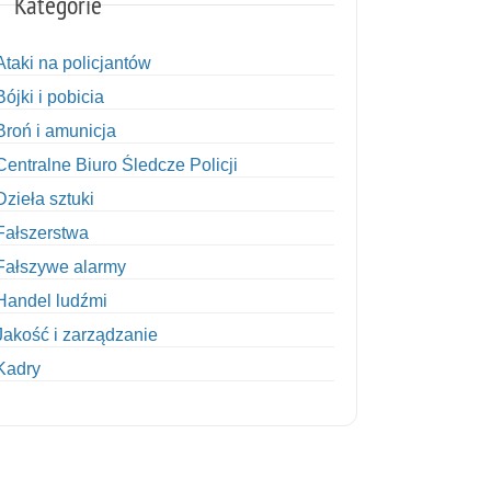
Kategorie
Ataki na policjantów
Bójki i pobicia
Broń i amunicja
Centralne Biuro Śledcze Policji
Dzieła sztuki
Fałszerstwa
Fałszywe alarmy
Handel ludźmi
Jakość i zarządzanie
Kadry
Kobiety w Policji
Korupcja
Kradzież