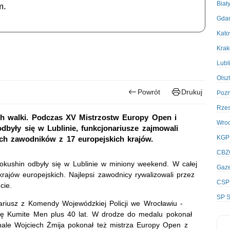
Biał
m.
Gda
Kato
Kra
Lubl
Olsz
Powrót
Drukuj
Poz
Rze
ach walki. Podczas XV Mistrzostw Europy Open i
Wro
były się w Lublinie, funkcjonariusze zajmowali
KGP
ych zawodników z 17 europejskich krajów.
CBZ
okushin odbyły się w Lublinie w miniony weekend. W całej
Gaze
rajów europejskich. Najlepsi zawodnicy rywalizowali przez
CSP
cie.
SP S
nariusz z Komendy Wojewódzkiej Policji we Wrocławiu -
orię Kumite Men plus 40 lat. W drodze do medalu pokonał
nale Wojciech Żmija pokonał też mistrza Europy Open z