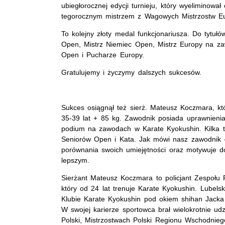
ubiegłorocznej edycji turnieju, który wyeliminowa
tegorocznym mistrzem z Wagowych Mistrzostw Eu
To kolejny złoty medal funkcjonariusza. Do tytuł
Open, Mistrz Niemiec Open, Mistrz Europy na z
Open i Pucharze Europy.
Gratulujemy i życzymy dalszych sukcesów.
Sukces osiągnął też sierż. Mateusz Koczmara, kt
35-39 lat + 85 kg. Zawodnik posiada uprawnienia 
podium na zawodach w Karate Kyokushin. Kilka ty
Seniorów Open i Kata. Jak mówi nasz zawodnik 
porównania swoich umiejętności oraz motywuje do 
lepszym.
Sierżant Mateusz Koczmara to policjant Zespołu Pa
który od 24 lat trenuje Karate Kyokushin. Lubels
Klubie Karate Kyokushin pod okiem shihan Jacka
W swojej karierze sportowca brał wielokrotnie u
Polski, Mistrzostwach Polski Regionu Wschodniego