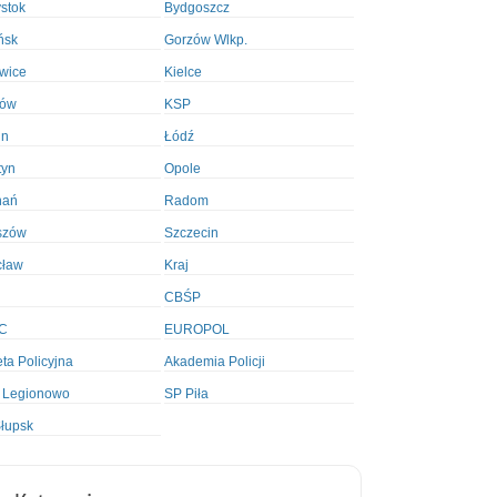
ystok
Bydgoszcz
ńsk
Gorzów Wlkp.
wice
Kielce
ków
KSP
in
Łódź
tyn
Opole
nań
Radom
szów
Szczecin
cław
Kraj
CBŚP
C
EUROPOL
ta Policyjna
Akademia Policji
 Legionowo
SP Piła
łupsk