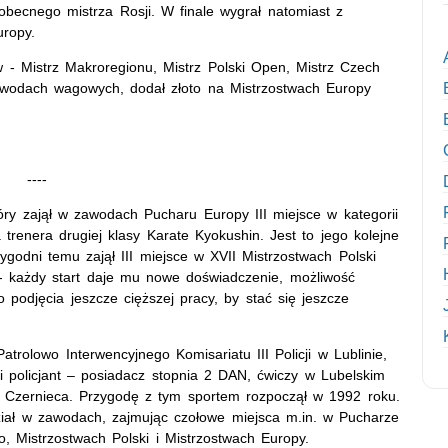
ł obecnego mistrza Rosji. W finale wygrał natomiast z
ropy.
ów - Mistrz Makroregionu, Mistrz Polski Open, Mistrz Czech
awodach wagowych, dodał złoto na Mistrzostwach Europy
----
óry zajął w zawodach Pucharu Europy III miejsce w kategorii
trenera drugiej klasy Karate Kyokushin. Jest to jego kolejne
godni temu zajął III miejsce w XVII Mistrzostwach Polski
- każdy start daje mu nowe doświadczenie, możliwość
podjęcia jeszcze cięższej pracy, by stać się jeszcze
trolowo Interwencyjnego Komisariatu III Policji w Lublinie,
ki policjant – posiadacz stopnia 2 DAN, ćwiczy w Lubelskim
 Czernieca. Przygodę z tym sportem rozpoczął w 1992 roku.
dział w zawodach, zajmując czołowe miejsca m.in. w Pucharze
, Mistrzostwach Polski i Mistrzostwach Europy.