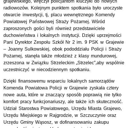
grajewskiego, wręczył policjantom kluczyki do nowych
radiowozów. Kolejnym punktem spotkania było uroczyste
otwarcie inwestycji, tj, placu wewnętrznego Komendy
Powiatowej Państwowej Straży Pożarnej. Wśród
zaproszonych gości byli również przedstawiciele
duchowieństwa i lokalnych instytucji. Dzięki uprzejmości
Pani Dyrektor Zespołu Szkół Nr 2 im. 9 PSK w Grajewie
– Joanny Sulkowskiej, obok pododdziału Policji i Straży
Pożarnej, stanęła także młodzież z klasy mundurowej,
zrzeszona w Związku Strzeleckim „Strzelec”,aby wspólnie
uczestniczyć w niecodziennym spotkaniu.
Dzięki finansowemu wsparciu lokalnych samorządów
Komenda Powiatowa Policji w Grajewie zyskała cztery
nowe auta, które w znaczący sposób poprawią nie tylko
komfort pracy funkcjonariuszy, ale także ich skuteczność.
Udział Starostwa Powiatowego, Urzędu Miasta Grajewo,
Urzędu Miejskiego w Rajgrodzie, w Szczuczynie oraz
Urzędu Gminy Wąsosz, w dofinansowaniu zakupu