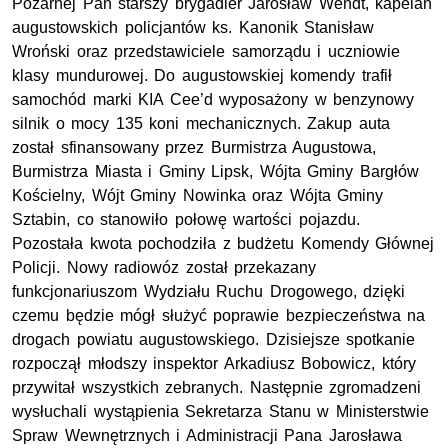
Pożarnej Pan starszy brygadier Jarosław Wendt, kapelan
augustowskich policjantów ks. Kanonik Stanisław
Wroński oraz przedstawiciele samorządu i uczniowie
klasy mundurowej. Do augustowskiej komendy trafił
samochód marki KIA Cee’d wyposażony w benzynowy
silnik o mocy 135 koni mechanicznych. Zakup auta
został sfinansowany przez Burmistrza Augustowa,
Burmistrza Miasta i Gminy Lipsk, Wójta Gminy Bargłów
Kościelny, Wójt Gminy Nowinka oraz Wójta Gminy
Sztabin, co stanowiło połowę wartości pojazdu.
Pozostała kwota pochodziła z budżetu Komendy Głównej
Policji. Nowy radiowóz został przekazany
funkcjonariuszom Wydziału Ruchu Drogowego, dzięki
czemu będzie mógł służyć poprawie bezpieczeństwa na
drogach powiatu augustowskiego. Dzisiejsze spotkanie
rozpoczął młodszy inspektor Arkadiusz Bobowicz, który
przywitał wszystkich zebranych. Następnie zgromadzeni
wysłuchali wystąpienia Sekretarza Stanu w Ministerstwie
Spraw Wewnętrznych i Administracji Pana Jarosława