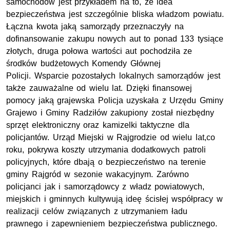
samochodów jest przykładem na to, że idea
bezpieczeństwa jest szczególnie bliska władzom powiatu.
Łączna kwota jaką samorządy przeznaczyły na
dofinansowanie zakupu nowych aut to ponad 133 tysiące
złotych, druga połowa wartości aut pochodziła ze
środków budżetowych Komendy Głównej
Policji. Wsparcie pozostałych lokalnych samorządów jest
także zauważalne od wielu lat. Dzięki finansowej
pomocy jaką grajewska Policja uzyskała z Urzędu Gminy
Grajewo i Gminy Radziłów zakupiony został niezbędny
sprzęt elektroniczny oraz kamizelki taktyczne dla
policjantów. Urząd Miejski w Rajgrodzie od wielu lat,co
roku, pokrywa koszty utrzymania dodatkowych patroli
policyjnych, które dbają o bezpieczeństwo na terenie
gminy Rajgród w sezonie wakacyjnym. Zarówno
policjanci jak i samorządowcy z władz powiatowych,
miejskich i gminnych kultywują ideę ścisłej współpracy w
realizacji celów związanych z utrzymaniem ładu
prawnego i zapewnieniem bezpieczeństwa publicznego.