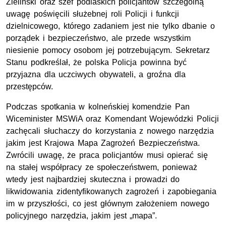
Zieliński oraz szef podlaskich policjantów szczególną
uwagę poświęcili służebnej roli Policji i funkcji
dzielnicowego, którego zadaniem jest nie tylko dbanie o
porządek i bezpieczeństwo, ale przede wszystkim
niesienie pomocy osobom jej potrzebującym. Sekretarz
Stanu podkreślał, że polska Policja powinna być
przyjazna dla uczciwych obywateli, a groźna dla
przestępców.
Podczas spotkania w kolneńskiej komendzie Pan
Wiceminister MSWiA oraz Komendant Wojewódzki Policji
zachęcali słuchaczy do korzystania z nowego narzędzia
jakim jest Krajowa Mapa Zagrożeń Bezpieczeństwa.
Zwrócili uwagę, że praca policjantów musi opierać się
na stałej współpracy ze społeczeństwem, ponieważ
wtedy jest najbardziej skuteczna i prowadzi do
likwidowania zidentyfikowanych zagrożeń i zapobiegania
im w przyszłości, co jest głównym założeniem nowego
policyjnego narzędzia, jakim jest „mapa”.