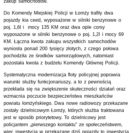
zakup samochodów.
Do Komendy Miejskiej Policji w Łomży trafiły dwa
pojazdy kia ceed, wyposażone w silniki benzynowe o
poj. 1,6l i mocy 135 KM oraz dwa ople corsy
wyposażone w silniki benzynowe o poj. 1,2l i mocy 69
KM. Łączna kwota zakupu wszystkich samochodów
wyniosła ponad 200 tysięcy złotych, z czego połowa
pochodziła ze środków samorządowych, natomiast
pozostała kwota z budżetu Komendy Głównej Policji.
Systematyczna modernizacja floty policyjnej poprawia
warunki służby funkcjonariuszy, a to z pewnością
przekłada się na zwiększenie skuteczności działań oraz
wzmacnia poczucie bezpieczeństwa mieszkańców
powiatu łomżyńskiego. Dwa nowe radiowozy przekazane
zostały dzielnicowym Łomży, których służba traktowana
jest w sposób priorytetowy. To dzielnicowy jest
policjantem „pierwszego kontaktu” ze społeczeństwem,
więc inwestycja w przekazane dziś pojazdy to inwestycja