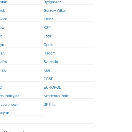
ystok
Bydgoszcz
ńsk
Gorzów Wlkp.
wice
Kielce
ków
KSP
in
Łódź
tyn
Opole
nań
Radom
szów
Szczecin
cław
Kraj
CBŚP
C
EUROPOL
ta Policyjna
Akademia Policji
 Legionowo
SP Piła
łupsk