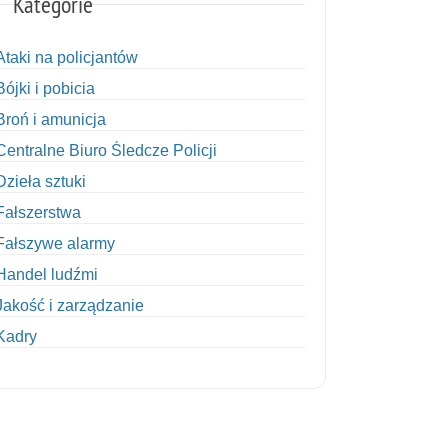
Kategorie
Ataki na policjantów
Bójki i pobicia
Broń i amunicja
Centralne Biuro Śledcze Policji
Dzieła sztuki
Fałszerstwa
Fałszywe alarmy
Handel ludźmi
Jakość i zarządzanie
Kadry
Kobiety w Policji
Korupcja
Kradzież