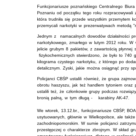
Funkcjonariusze poznańskiego Centralnego Biura 
Poznaniu od początku tego roku rozpracowywali 
która trudniła się przede wszystkim przemytem koka
przemycali narkotyki w prezerwatywach metodą "n
Jednym z namacalnych dowodów działalności pro
narkotykowego, zmarłego w lutym 2012 roku. W wy
jelicie grubym 8 pakietów, z zawartością płynne
fizykochemicznych stwierdzono, że było to 740 g
kilograma czystego narkotyku, z którego po dod
detalicznym. Zyski, jakie można osiągnąć przy s
Policjanci CBŚP ustalili również, że grupa zaj
obrotu haszyszu, jak też handlem tytoniem oraz 
ustalili też, że członkowie grupy podczas rozwiąz
bronią palną, w tym długą - karabiny AK-47.
We wtorek, 13.12.br., funkcjonariusze CBŚP, B
usytuowanych, głównie w Wielkopolsce, ale takż
zachodniopomorskim. W sumie policjanci zatrzym
przestępczej o charakterze zbrojnym. W skład gru
emerytowany funkcjonariusz, dlatego w realizacji 