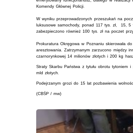
Komendy Głównej Policji.
W wyniku przeprowadzonych przeszukań na poczet 
luksusowe samochody, ponad 117 tys. zł, 15, 5 t
zabezpieczono również 100 tys. zł na poczet prz
Prokuratura Okręgowa w Poznaniu skierowała d
aresztowania. Zatrzymanym zarzucono między inn
czarnorynkowej 14 milionów złotych i 200 kg ha
Straty Skarbu Państwa z tytułu obrotu tytoniem 
mld złotych.
Podejrzanym grozi do 15 lat pozbawienia wolnoś
(CBŚP / mw)