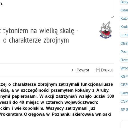
Biał
m.
Gda
Kato
Kra
t tytoniem na wielką skalę -
Lubl
 o charakterze zbrojnym
Olsz
Poz
Rze
Wro
Powrót
Drukuj
KGP
zej o charakterze zbrojnym zatrzymali funkcjonariusze
CBZ
ścią, a w szczególności przemytem kokainy z Aruby,
Gaze
lnymi papierosami. W akcji zatrzymań wzięło udział 300
CSP
e weszli do 40 miejsc w czterech województwach:
kim i wielkopolskim. Wszyscy zatrzymani już
SP S
 Prokuratura Okręgowa w Poznaniu skierowała wnioski