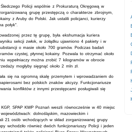
Śledczego Policji wspólnie z Prokuraturą Okręgową w
zorganizowaną grupę przestępczą o charakterze zbrojnym,
iny z Aruby do Polski. Jak ustalili policjanci, kurierzy
a połyk".
wadzonej przez tę grupę, była ekshumacja kuriera
niku sekcji zwłok, w żołądku ujawniono 4 pakiety i w
j substancji o masie około 700 gramów. Podczas badań
ramów czystej, płynnej kokainy. Pozwala to otrzymać około
aniu wypełniaczy można zrobić 7 kilogramów w obrocie
przedaży mogłyby sięgnąć około 2 mln zł.
mowała się na ogromną skalę przemytem i wprowadzaniem do
papierosami bez polskich znaków akcyzy. Funkcjonariusze
ywania konfliktów z innymi przestępcami posługiwali się
OA KGP, SPAP KWP Poznań weszli równocześnie w 40 miejsc
e województwach: dolnośląskim, mazowieckim i
ali 21 osób wchodzących w skład zorganizowanej grupy
py wchodziło również dwóch funkcjonariuszy Policji i jeden
uczestniczyli także policjanci Biura Spraw Wewnętrznych