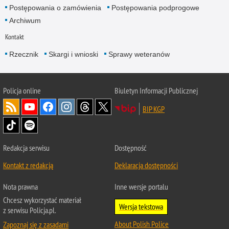
Postępowania o zamówienia
Postępowania podprogowe
Archiwum
Kontakt
Rzecznik
Skargi i wnioski
Sprawy weteranów
Policja
online
Biuletyn Informacji Publicznej
BIP KGP
Redakcja serwisu
Dostępność
Kontakt z redakcją
Deklaracja dostępności
Nota prawna
Inne wersje portalu
Chcesz wykorzystać materiał
Wersja tekstowa
z serwisu Policja.pl.
About Polish Police
Zapoznaj się z zasadami