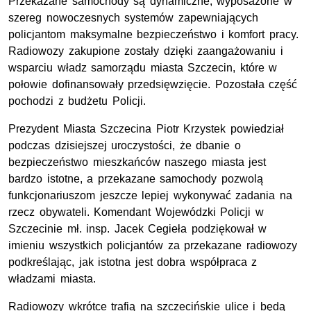
Przekazane samochody są dynamiczne, wyposażone w
szereg nowoczesnych systemów zapewniających
policjantom maksymalne bezpieczeństwo i komfort pracy.
Radiowozy zakupione zostały dzięki zaangażowaniu i
wsparciu władz samorządu miasta Szczecin, które w
połowie dofinansowały przedsięwzięcie. Pozostała część
pochodzi z budżetu Policji.
Prezydent Miasta Szczecina Piotr Krzystek powiedział
podczas dzisiejszej uroczystości, że dbanie o
bezpieczeństwo mieszkańców naszego miasta jest
bardzo istotne, a przekazane samochody pozwolą
funkcjonariuszom jeszcze lepiej wykonywać zadania na
rzecz obywateli. Komendant Wojewódzki Policji w
Szczecinie mł. insp. Jacek Cegieła podziękował w
imieniu wszystkich policjantów za przekazane radiowozy
podkreślając, jak istotna jest dobra współpraca z
władzami miasta.
Radiowozy wkrótce trafią na szczecińskie ulice i będą