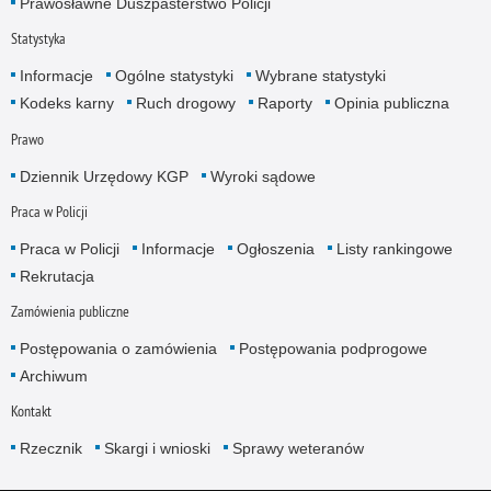
Prawosławne Duszpasterstwo Policji
Statystyka
Informacje
Ogólne statystyki
Wybrane statystyki
Kodeks karny
Ruch drogowy
Raporty
Opinia publiczna
Prawo
Dziennik Urzędowy KGP
Wyroki sądowe
Praca w Policji
Praca w Policji
Informacje
Ogłoszenia
Listy rankingowe
Rekrutacja
Zamówienia publiczne
Postępowania o zamówienia
Postępowania podprogowe
Archiwum
Kontakt
Rzecznik
Skargi i wnioski
Sprawy weteranów