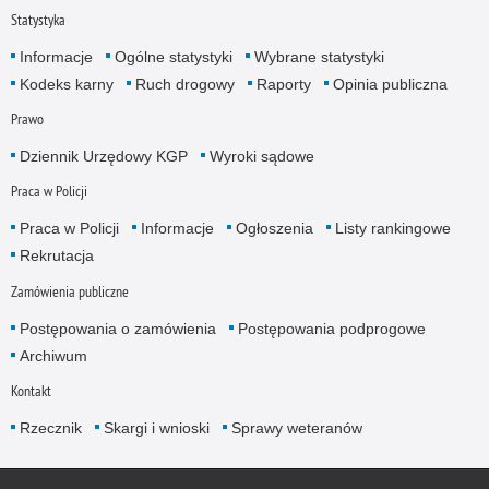
Statystyka
Informacje
Ogólne statystyki
Wybrane statystyki
Kodeks karny
Ruch drogowy
Raporty
Opinia publiczna
Prawo
Dziennik Urzędowy KGP
Wyroki sądowe
Praca w Policji
Praca w Policji
Informacje
Ogłoszenia
Listy rankingowe
Rekrutacja
Zamówienia publiczne
Postępowania o zamówienia
Postępowania podprogowe
Archiwum
Kontakt
Rzecznik
Skargi i wnioski
Sprawy weteranów