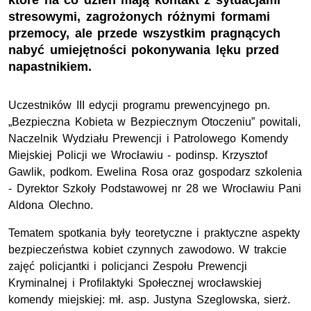
które na co dzień mają kontakt z sytuacjami
stresowymi, zagrożonych różnymi formami
przemocy, ale przede wszystkim pragnących
nabyć umiejętności pokonywania lęku przed
napastnikiem.
Uczestników III edycji programu prewencyjnego pn.
„Bezpieczna Kobieta w Bezpiecznym Otoczeniu” powitali,
Naczelnik Wydziału Prewencji i Patrolowego Komendy
Miejskiej Policji we Wrocławiu - podinsp. Krzysztof
Gawlik, podkom. Ewelina Rosa oraz gospodarz szkolenia
- Dyrektor Szkoły Podstawowej nr 28 we Wrocławiu Pani
Aldona Olechno.
Tematem spotkania były teoretyczne i praktyczne aspekty
bezpieczeństwa kobiet czynnych zawodowo. W trakcie
zajęć policjantki i policjanci Zespołu Prewencji
Kryminalnej i Profilaktyki Społecznej wrocławskiej
komendy miejskiej: mł. asp. Justyna Szeglowska, sierż.