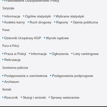
Prawosławne Duszpasterstwo Policji
Statystyka
Informacje
Ogólne statystyki
Wybrane statystyki
Kodeks karny
Ruch drogowy
Raporty
Opinia publiczna
Prawo
Dziennik Urzędowy KGP
Wyroki sądowe
Praca w Policji
Praca w Policji
Informacje
Ogłoszenia
Listy rankingowe
Rekrutacja
Zamówienia publiczne
Postępowania o zamówienia
Postępowania podprogowe
Archiwum
Kontakt
Rzecznik
Skargi i wnioski
Sprawy weteranów