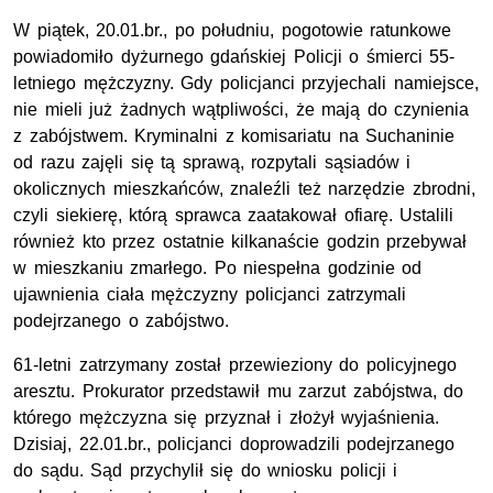
W piątek, 20.01.br., po południu, pogotowie ratunkowe
powiadomiło dyżurnego gdańskiej Policji o śmierci 55-
letniego mężczyzny. Gdy policjanci przyjechali namiejsce,
nie mieli już żadnych wątpliwości, że mają do czynienia
z zabójstwem. Kryminalni z komisariatu na Suchaninie
od razu zajęli się tą sprawą, rozpytali sąsiadów i
okolicznych mieszkańców, znaleźli też narzędzie zbrodni,
czyli siekierę, którą sprawca zaatakował ofiarę. Ustalili
również kto przez ostatnie kilkanaście godzin przebywał
w mieszkaniu zmarłego. Po niespełna godzinie od
ujawnienia ciała mężczyzny policjanci zatrzymali
podejrzanego o zabójstwo.
61-letni zatrzymany został przewieziony do policyjnego
aresztu. Prokurator przedstawił mu zarzut zabójstwa, do
którego mężczyzna się przyznał i złożył wyjaśnienia.
Dzisiaj, 22.01.br., policjanci doprowadzili podejrzanego
do sądu. Sąd przychylił się do wniosku policji i