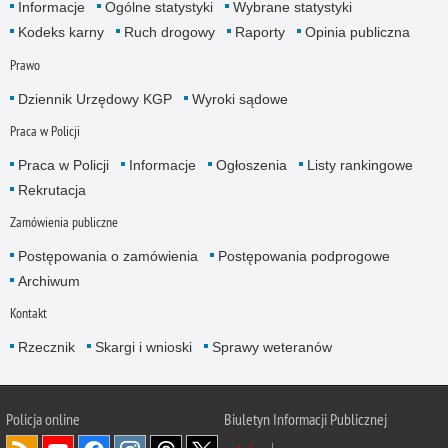
Informacje
Ogólne statystyki
Wybrane statystyki
Kodeks karny
Ruch drogowy
Raporty
Opinia publiczna
Prawo
Dziennik Urzędowy KGP
Wyroki sądowe
Praca w Policji
Praca w Policji
Informacje
Ogłoszenia
Listy rankingowe
Rekrutacja
Zamówienia publiczne
Postępowania o zamówienia
Postępowania podprogowe
Archiwum
Kontakt
Rzecznik
Skargi i wnioski
Sprawy weteranów
Policja
online
Biuletyn Informacji Publicznej