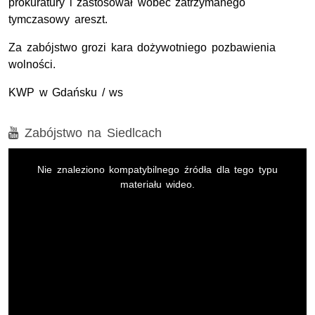
prokuratury i zastosował wobec zatrzymanego
tymczasowy areszt.
Za zabójstwo grozi kara dożywotniego pozbawienia
wolności.
KWP w Gdańsku / ws
Film
Zabójstwo na Siedlcach
Opis filmu: Zabójstwo na Siedlcach
This
is
Nie znaleziono kompatybilnego źródła dla tego typu
a
modal
materiału wideo.
window.