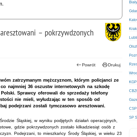
Biał
m.
Gda
Kato
Kra
 aresztowani – pokrzywdzonych
Lubl
Olsz
Poz
Rze
Powrót
Drukuj
Wro
 dwóm zatrzymanym mężczyznom, którym policjanci ze
KGP
, co najmniej 36 oszustw internetowych na szkodę
CBZ
 Polski. Sprawcy oferowali do sprzedaży telefony
tości nie mieli, wyłudzając w ten sposób od
Gaze
aj podejrzani zostali tymczasowo aresztowani.
CSP
SP S
rodzie Śląskiej, w wyniku podjętych działań operacyjnych,
netowe, gdzie pokrzywdzonych zostało kilkadziesiąt osób z
czyzn. Podejrzani, to mieszkańcy Środy Śląskiej, w wieku 23