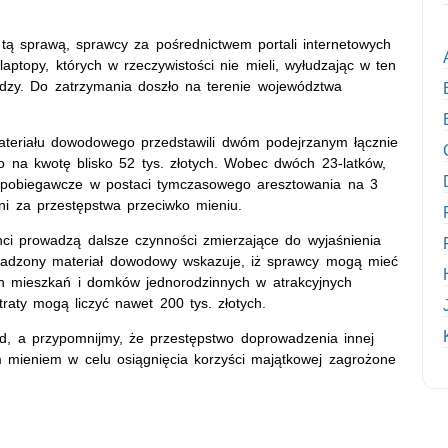
 tą sprawą, sprawcy za pośrednictwem portali internetowych
aptopy, których w rzeczywistości nie mieli, wyłudzając w ten
dzy. Do zatrzymania doszło na terenie województwa
teriału dowodowego przedstawili dwóm podejrzanym łącznie
 na kwotę blisko 52 tys. złotych. Wobec dwóch 23-latków,
zapobiegawcze w postaci tymczasowego aresztowania na 3
ani za przestępstwa przeciwko mieniu.
ci prowadzą dalsze czynności zmierzające do wyjaśnienia
omadzony materiał dowodowy wskazuje, iż sprawcy mogą mieć
h mieszkań i domków jednorodzinnych w atrakcyjnych
aty mogą liczyć nawet 200 tys. złotych.
d, a przypomnijmy, że przestępstwo doprowadzenia innej
 mieniem w celu osiągnięcia korzyści majątkowej zagrożone