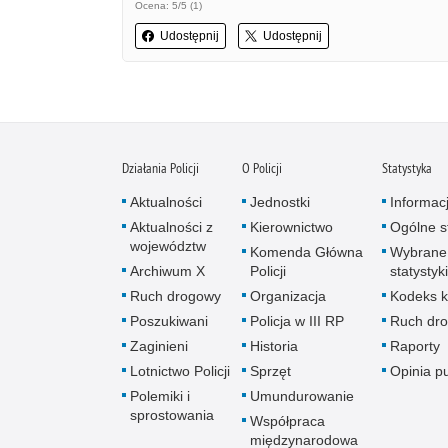
Ocena: 5/5 (1)
Udostępnij
Udostępnij
Działania Policji
O Policji
Statystyka
Aktualności
Jednostki
Informac
Aktualności z
Kierownictwo
Ogólne st
województw
Komenda Główna
Wybrane
Archiwum X
Policji
statystyki
Ruch drogowy
Organizacja
Kodeks k
Poszukiwani
Policja w III RP
Ruch dr
Zaginieni
Historia
Raporty
Lotnictwo Policji
Sprzęt
Opinia p
Polemiki i
Umundurowanie
sprostowania
Współpraca
międzynarodowa