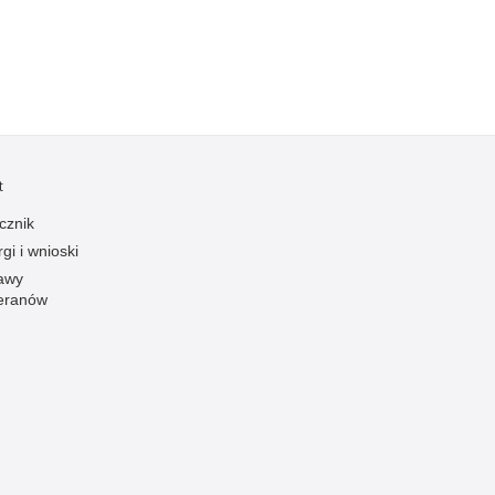
Ofiarni i odważni
Opinia publiczna
Oszustwa
Pedofilia, pornografia dziecięca
Piractwo przemysłowe
t
Podrabianie znaków towarowych
cznik
Pogryzienia przez psy
gi i wnioski
Polemiki i sprostowania
awy
eranów
Policja inaczej
Policjant z pasją
Porwania
Pożary i podpalenia
Pranie brudnych pieniędzy
Prawa człowieka