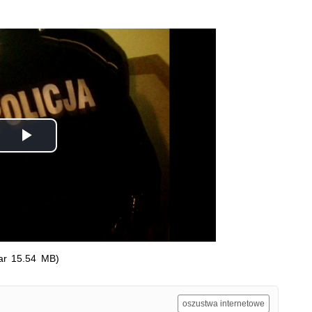
Odtwórz
wideo
ar 15.54 MB)
oszustwa internetowe