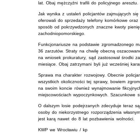
lat. Obaj mężczyźni trafili do policyjnego aresztu.
Jak wynika z ustaleń policjantów zajmujących się
oferowali do sprzedaży telefony komórkowe oraz l
sposób od pokrzywdzonych znaczne kwoty pienię
zachodniopomorskiego.
Funkcjonariusze na podstawie zgromadzonego ma
36 zarzutów. Straty na chwilę obecną oszacowano
na wniosek prokuratury, sąd zastosował środki 
miesiące. Obaj zatrzymani byli już wcześniej kar
Sprawa ma charakter rozwojowy. Obecnie policjan
wszystkich okoliczności tej sprawy, bowiem zgr
na swoim koncie również wynajmowanie fikcyjnyc
miejscowościach wypoczynkowych. Szacunkowe str
O dalszym losie podejrzanych zdecyduje teraz są
osoby do niekorzystnego rozporządzenia własnym
jest karą nawet do 8 lat pozbawienia wolności.
KWP we Wrocławiu / kp