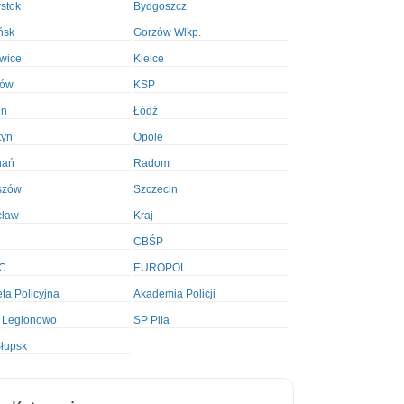
ystok
Bydgoszcz
ńsk
Gorzów Wlkp.
wice
Kielce
ków
KSP
in
Łódź
tyn
Opole
nań
Radom
szów
Szczecin
cław
Kraj
CBŚP
C
EUROPOL
ta Policyjna
Akademia Policji
 Legionowo
SP Piła
łupsk