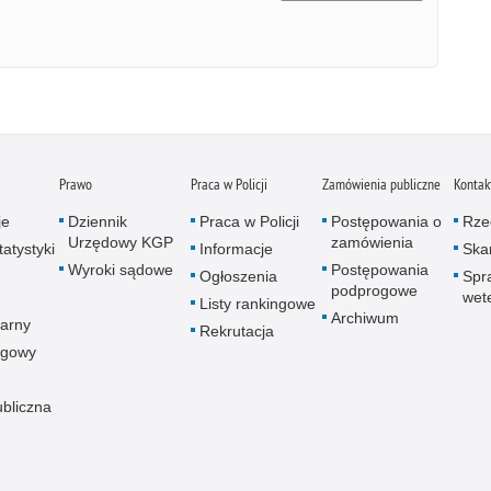
Prawo
Praca w Policji
Zamówienia publiczne
Kontak
je
Dziennik
Praca w Policji
Postępowania o
Rze
Urzędowy KGP
zamówienia
atystyki
Informacje
Skar
Wyroki sądowe
Postępowania
Ogłoszenia
Spr
podprogowe
wet
Listy rankingowe
Archiwum
arny
Rekrutacja
ogowy
ubliczna