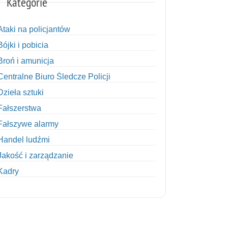
Kategorie
Ataki na policjantów
Bójki i pobicia
Broń i amunicja
Centralne Biuro Śledcze Policji
Dzieła sztuki
Fałszerstwa
Fałszywe alarmy
Handel ludźmi
Jakość i zarządzanie
Kadry
Kobiety w Policji
Korupcja
Kradzież