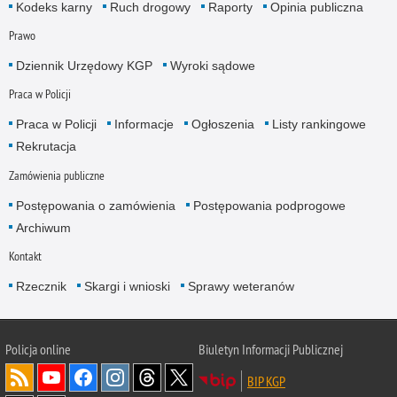
Kodeks karny
Ruch drogowy
Raporty
Opinia publiczna
Prawo
Dziennik Urzędowy KGP
Wyroki sądowe
Praca w Policji
Praca w Policji
Informacje
Ogłoszenia
Listy rankingowe
Rekrutacja
Zamówienia publiczne
Postępowania o zamówienia
Postępowania podprogowe
Archiwum
Kontakt
Rzecznik
Skargi i wnioski
Sprawy weteranów
Policja
online
Biuletyn Informacji Publicznej
BIP KGP