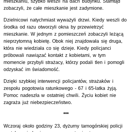
mieszkaniu, szybko weszli na dach budynku. Stamtąd
zobaczyli, że całe mieszkanie jest zadymione.
Dzielnicowi natychmiast wyważyli drzwi. Kiedy weszli do
środka od razu otworzyli okna by przewietrzyć
mieszkanie. W jednym z pomieszczeń zobaczyli leżącą
nieprzytomną kobietę. Obok niej znajdowała się druga,
która nie wiedziała co się dzieje. Kiedy policjanci
próbowali nawiązać kontakt z kobietami, w tym
momencie przybyli strażacy, którzy podali tlen i pomogli
odzyskać im świadomość.
Dzięki szybkiej interwencji policjantów, strażaków i
zespołu pogotowia ratunkowego - 67 i 65-latka żyją.
Pomoc nadeszła w ostatniej chwili. Życiu kobiet nie
zagraża już niebezpieczeństwo.
***
Wczoraj około godziny 23, dyżurny tarnogórskiej policji