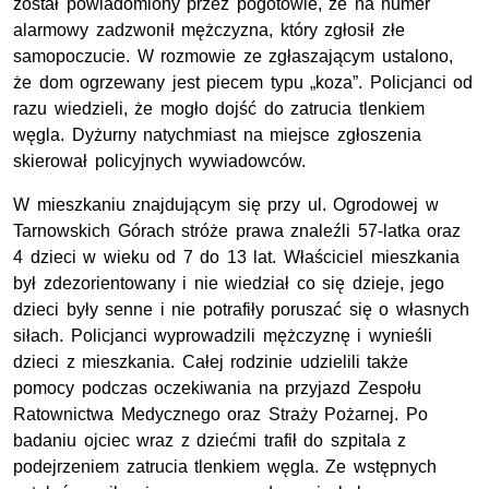
został powiadomiony przez pogotowie, że na numer
alarmowy zadzwonił mężczyzna, który zgłosił złe
samopoczucie. W rozmowie ze zgłaszającym ustalono,
że dom ogrzewany jest piecem typu „koza”. Policjanci od
razu wiedzieli, że mogło dojść do zatrucia tlenkiem
węgla. Dyżurny natychmiast na miejsce zgłoszenia
skierował policyjnych wywiadowców.
W mieszkaniu znajdującym się przy ul. Ogrodowej w
Tarnowskich Górach stróże prawa znaleźli 57-latka oraz
4 dzieci w wieku od 7 do 13 lat. Właściciel mieszkania
był zdezorientowany i nie wiedział co się dzieje, jego
dzieci były senne i nie potrafiły poruszać się o własnych
siłach. Policjanci wyprowadzili mężczyznę i wynieśli
dzieci z mieszkania. Całej rodzinie udzielili także
pomocy podczas oczekiwania na przyjazd Zespołu
Ratownictwa Medycznego oraz Straży Pożarnej. Po
badaniu ojciec wraz z dziećmi trafił do szpitala z
podejrzeniem zatrucia tlenkiem węgla. Ze wstępnych