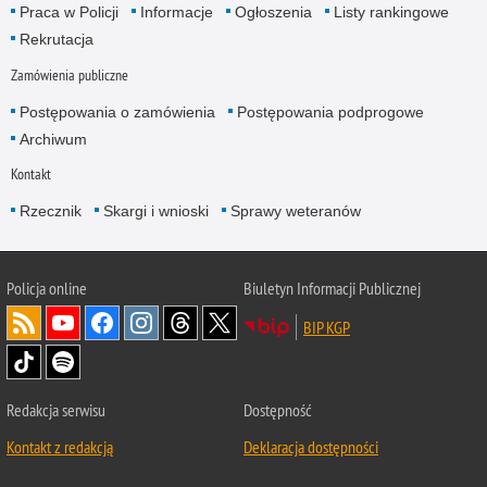
Praca w Policji
Informacje
Ogłoszenia
Listy rankingowe
Rekrutacja
Zamówienia publiczne
Postępowania o zamówienia
Postępowania podprogowe
Archiwum
Kontakt
Rzecznik
Skargi i wnioski
Sprawy weteranów
Policja
online
Biuletyn Informacji Publicznej
BIP KGP
Redakcja serwisu
Dostępność
Kontakt z redakcją
Deklaracja dostępności