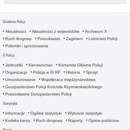
Działania Policji
Aktualności
Aktualności z województw
Archiwum X
Ruch drogowy
Poszukiwani
Zaginieni
Lotnictwo Policji
Polemiki i sprostowania
O Policji
Jednostki
Kierownictwo
Komenda Główna Policji
Organizacja
Policja w III RP
Historia
Sprzęt
Umundurowanie
Współpraca międzynarodowa
Duszpasterstwo Policji Kościoła Rzymskokatolickiego
Prawosławne Duszpasterstwo Policji
Statystyka
Informacje
Ogólne statystyki
Wybrane statystyki
Kodeks karny
Ruch drogowy
Raporty
Opinia publiczna
Prawo