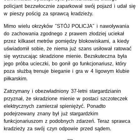
policjant bezzwłocznie zaparkował swój pojazd i udał się
w pieszy pościg za sprawcą kradzieży.
Mimo wielu okrzyków "STÓJ POLICJA" i nawoływania
do zachowania zgodnego z prawem złodziej uciekał
przez kilkaset metrów pomiędzy blokowiskami, a kiedy
uświadomił sobie, że niema już szans usiłował ratować
się wyrzucając skradzione mienie. Bezskuteczna była
jego próba ucieczki, bo gonił go funkcjonariusz, który
poza służbą trenuje bieganie i gra w 4 ligowym klubie
piłkarskim.
Zatrzymany i obezwładniony 37-letni stargardzianin
przyznał, że skradzione mienie w postaci szczoteczek
elektrycznych zamierzał spieniężyć. Ponadto
podejrzewany znany był już stargardzkim
funkcjonariuszom z podobnych zdarzeń. Teraz sprawca
kradzieży za swój czyn odpowie przed sądem.