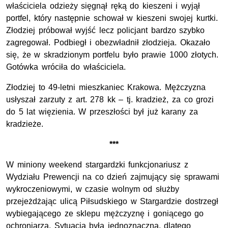
właściciela odzieży sięgnął ręką do kieszeni i wyjął
portfel, który następnie schował w kieszeni swojej kurtki.
Złodziej próbował wyjść lecz policjant bardzo szybko
zagregował. Podbiegł i obezwładnił złodzieja. Okazało
się, że w skradzionym portfelu było prawie 1000 złotych.
Gotówka wróciła do właściciela.
Złodziej to 49-letni mieszkaniec Krakowa. Mężczyzna
usłyszał zarzuty z art. 278 kk – tj. kradzież, za co grozi
do 5 lat więzienia. W przeszłości był już karany za
kradzieże.
***
W miniony weekend stargardzki funkcjonariusz z
Wydziału Prewencji na co dzień zajmujący się sprawami
wykroczeniowymi, w czasie wolnym od służby
przejeżdżając ulicą Piłsudskiego w Stargardzie dostrzegł
wybiegającego ze sklepu mężczyznę i goniącego go
ochroniarza. Sytuacja była jednoznaczna, dlatego