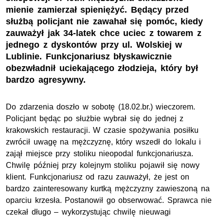
mienie zamierzał spieniężyć. Będący przed
służbą policjant nie zawahał się pomóc, kiedy
zauważył jak 34-latek chce uciec z towarem z
jednego z dyskontów przy ul. Wolskiej w
Lublinie. Funkcjonariusz błyskawicznie
obezwładnił uciekającego złodzieja, który był
bardzo agresywny.
Do zdarzenia doszło w sobotę (18.02.br.) wieczorem.
Policjant będąc po służbie wybrał się do jednej z
krakowskich restauracji. W czasie spożywania posiłku
zwrócił uwagę na mężczyznę, który wszedł do lokalu i
zajął miejsce przy stoliku nieopodal funkcjonariusza.
Chwilę później przy kolejnym stoliku pojawił się nowy
klient. Funkcjonariusz od razu zauważył, że jest on
bardzo zainteresowany kurtką mężczyzny zawieszoną na
oparciu krzesła. Postanowił go obserwować. Sprawca nie
czekał długo – wykorzystując chwilę nieuwagi