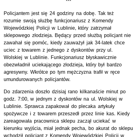
***
Policjantem jest się 24 godziny na dobę. Tak też
rozumie swoją służbę funkcjonariusz z Komendy
Wojewódzkiej Policji w Lublinie, który zatrzymał
sklepowego złodzieja. Będący przed służbą policjant nie
zawahał się pomóc, kiedy zauważył jak 34-latek chce
uciec z towarem z jednego z dyskontów przy ul.
Wolskiej w Lublinie. Funkcjonariusz błyskawicznie
obezwładnił uciekającego złodzieja, który był bardzo
agresywny. Wkrótce po tym mężczyzna trafił w ręce
umundurowanych policjantów.
Do zdarzenia doszło dzisiaj rano kilkanaście minut po
godz. 7:00, w jednym z dyskontów na ul. Wolskiej w
Lublinie. Sprawca zapakował do plecaka artykuły
spożywcze i z towarem przeszedł przez linie kas. Kiedy
zareagowała pracownica sklepu zaczął uciekać w
kierunku wyjścia, miał jednak pecha, bo akurat do sklepu
wchodził policjant z Komendy Wojewódzkiej Policji w