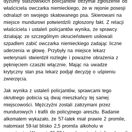
dyżurny staszowskich policjantów otrzymał zgłoszenie od
właściciela owczarka niemieckiego, że w rejonie posesji
odnalazł on swojego skatowanego psa. Skierowani na
miejsce mundurowi potwierdzili zgłoszony fakt. Z relacji
właściciela i ustaleń policjantów wynika, że sprawcy
działając ze szczególnym okrucieństwem usiłowali
szpadlem zabić owczarka niemieckiego zadając liczne
uderzenia w głowę. Przybyły na miejsce lekarz
weterynarii stwierdził rozległe i poważne obrażenia z
pęknięciem czaszki włącznie. Mając na uwadze
krytyczny stan psa lekarz podjął decyzję o uśpieniu
zwierzęcia.
Jak wynika z ustaleń policjantów, sprawcami tego
okrutnego pobicia są dwaj mieszkańcy tej samej
miejscowości. Mężczyźni zostali zatrzymani przez
mundurowych i trafili do policyjnego aresztu. Badanie
alkomatem wykazało, że 57-latek miał prawie 2 promile,
natomiast 59-lat blisko 2,5 promila alkoholu w