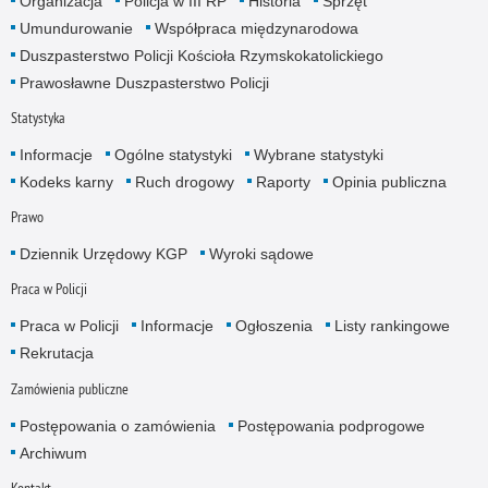
Organizacja
Policja w III RP
Historia
Sprzęt
Umundurowanie
Współpraca międzynarodowa
Duszpasterstwo Policji Kościoła Rzymskokatolickiego
Prawosławne Duszpasterstwo Policji
Statystyka
Informacje
Ogólne statystyki
Wybrane statystyki
Kodeks karny
Ruch drogowy
Raporty
Opinia publiczna
Prawo
Dziennik Urzędowy KGP
Wyroki sądowe
Praca w Policji
Praca w Policji
Informacje
Ogłoszenia
Listy rankingowe
Rekrutacja
Zamówienia publiczne
Postępowania o zamówienia
Postępowania podprogowe
Archiwum
Kontakt