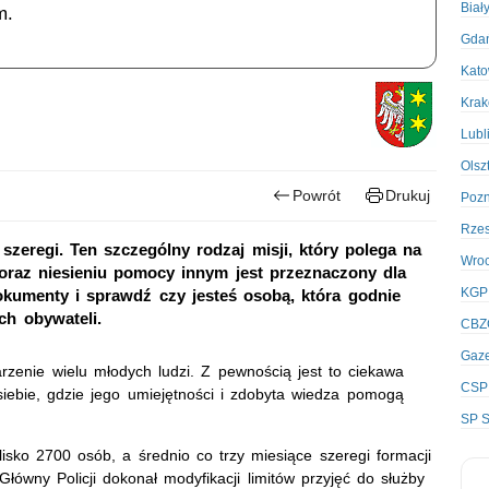
Biał
m.
Gda
Kato
Kra
Lubl
Olsz
Powrót
Drukuj
Poz
Rze
szeregi. Ten szczególny rodzaj misji, który polega na
Wro
raz niesieniu pomocy innym jest przeznaczony dla
KGP
kumenty i sprawdź czy jesteś osobą, która godnie
ch obywateli.
CBZ
Gaze
rzenie wielu młodych ludzi. Z pewnością jest to ciekawa
CSP
siebie, gdzie jego umiejętności i zdobyta wiedza pomogą
SP S
lisko 2700 osób, a średnio co trzy miesiące szeregi formacji
łówny Policji dokonał modyfikacji limitów przyjęć do służby