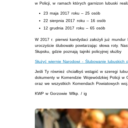
w Policji, w ramach których garnizon lubuski real
23 maja 2017 roku – 25 osób
22 sierpnia 2017 roku – 16 osób
12 grudnia 2017 roku – 65 osób
W 2017 r. pierwsi kandydaci założyli już mundur L
uroczyście ślubowało powtarzając słowa roty. Nast
Słupsku, gdzie poznają tajniki policyjnej służby
Służyć wiernie Narodowi - Ślubowanie lubuskich p
Jeśli Ty również chciałbyś wstąpić w szeregi lubu
dokumenty w Komendzie Wojewódzkiej Policji w Go
oraz we wszystkich Komendach Powiatowych woj.
KWP w Gorzowie Wlkp. / ig