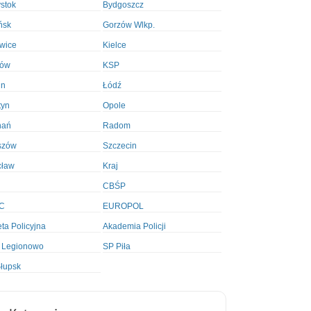
ystok
Bydgoszcz
ńsk
Gorzów Wlkp.
wice
Kielce
ków
KSP
in
Łódź
tyn
Opole
nań
Radom
szów
Szczecin
cław
Kraj
CBŚP
C
EUROPOL
ta Policyjna
Akademia Policji
 Legionowo
SP Piła
łupsk