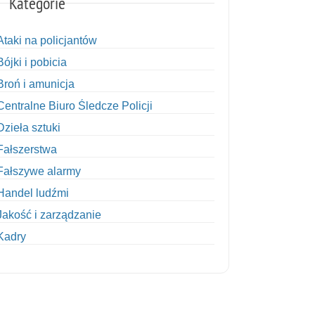
Kategorie
Ataki na policjantów
Bójki i pobicia
Broń i amunicja
Centralne Biuro Śledcze Policji
Dzieła sztuki
Fałszerstwa
Fałszywe alarmy
Handel ludźmi
Jakość i zarządzanie
Kadry
Kobiety w Policji
Korupcja
Kradzież