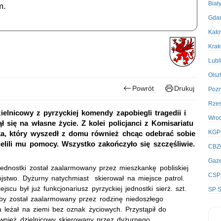
Biał
m.
Gda
Kato
Kra
Lubl
Olsz
Powrót
Drukuj
Poz
Rze
elnicowy z pyrzyckiej komendy zapobiegli tragedii i
Wro
ł się na własne życie. Z kolei policjanci z Komisariatu
KGP
ka, który wyszedł z domu również chcąc odebrać sobie
ielili mu pomocy. Wszystko zakończyło się szczęśliwie.
CBZ
Gaze
jednostki został zaalarmowany przez mieszkankę pobliskiej
CSP
ójstwo. Dyżurny natychmiast skierował na miejsce patrol.
jscu był już funkcjonariusz pyrzyckiej jednostki sierż. szt.
SP S
by został zaalarmowany przez rodzinę niedoszłego
 leżał na ziemi bez oznak życiowych. Przystąpił do
ównież dzielnicowy skierowany przez dyżurnego.