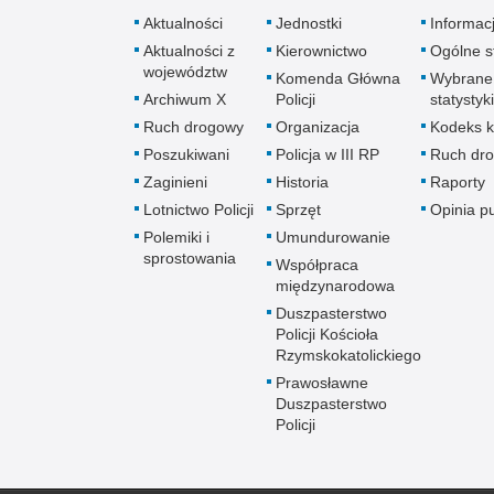
Aktualności
Jednostki
Informac
Aktualności z
Kierownictwo
Ogólne st
województw
Komenda Główna
Wybrane
Archiwum X
Policji
statystyki
Ruch drogowy
Organizacja
Kodeks k
Poszukiwani
Policja w III RP
Ruch dr
Zaginieni
Historia
Raporty
Lotnictwo Policji
Sprzęt
Opinia p
Polemiki i
Umundurowanie
sprostowania
Współpraca
międzynarodowa
Duszpasterstwo
Policji Kościoła
Rzymskokatolickiego
Prawosławne
Duszpasterstwo
Policji