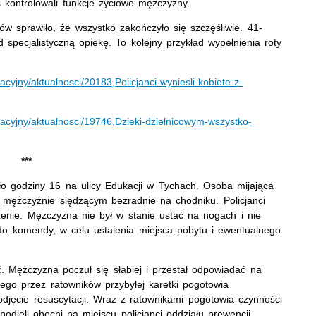
 kontrolowali funkcje życiowe mężczyzny.
tów sprawiło, że wszystko zakończyło się szczęśliwie. 41-
d specjalistyczną opiekę. To kolejny przykład wypełnienia roty
.
acyjny/aktualnosci/20183,Policjanci-wyniesli-kobiete-z-
macyjny/aktualnosci/19746,Dzieki-dzielnicowym-wszystko-
***
ło godziny 16 na ulicy Edukacji w Tychach. Osoba mijająca
ym mężczyźnie siędzącym bezradnie na chodniku. Policjanci
szenie. Mężczyzna nie był w stanie ustać na nogach i nie
y do komendy, w celu ustalenia miejsca pobytu i ewentualnego
. Mężczyzna poczuł się słabiej i przestał odpowiadać na
go przez ratowników przybyłej karetki pogotowia
djęcie resuscytacji. Wraz z ratownikami pogotowia czynności
jęli obecni na miejscu policjanci oddziału prewencji.