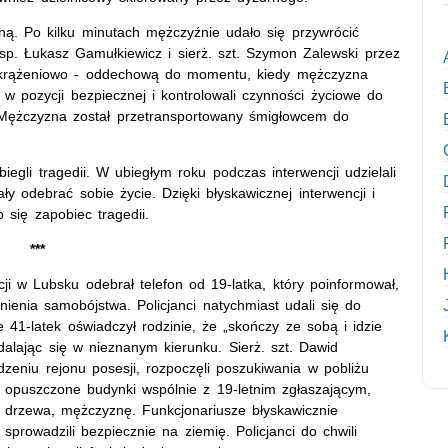
ną. Po kilku minutach mężczyźnie udało się przywrócić
sp. Łukasz Gamułkiewicz i sierż. szt. Szymon Zalewski przez
cję krążeniowo - oddechową do momentu, kiedy mężczyzna
w pozycji bezpiecznej i kontrolowali czynności życiowe do
. Mężczyzna został przetransportowany śmigłowcem do
biegli tragedii. W ubiegłym roku podczas interwencji udzielali
 odebrać sobie życie. Dzięki błyskawicznej interwencji i
o się zapobiec tragedii.
***
cji w Lubsku odebrał telefon od 19-latka, który poinformował,
ienia samobójstwa. Policjanci natychmiast udali się do
e 41-latek oświadczył rodzinie, że „skończy ze sobą i idzie
dalając się w nieznanym kierunku. Sierż. szt. Dawid
zeniu rejonu posesji, rozpoczęli poszukiwania w pobliżu
i opuszczone budynki wspólnie z 19-letnim zgłaszającym,
o drzewa, mężczyznę. Funkcjonariusze błyskawicznie
i sprowadzili bezpiecznie na ziemię. Policjanci do chwili