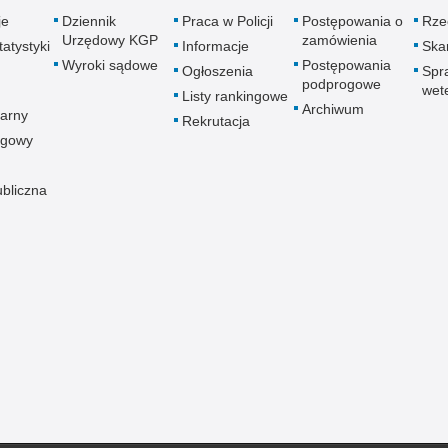
je
Dziennik
Praca w Policji
Postępowania o
Rze
Urzędowy KGP
zamówienia
atystyki
Informacje
Skar
Wyroki sądowe
Postępowania
Ogłoszenia
Spr
podprogowe
wet
Listy rankingowe
Archiwum
arny
Rekrutacja
ogowy
ubliczna