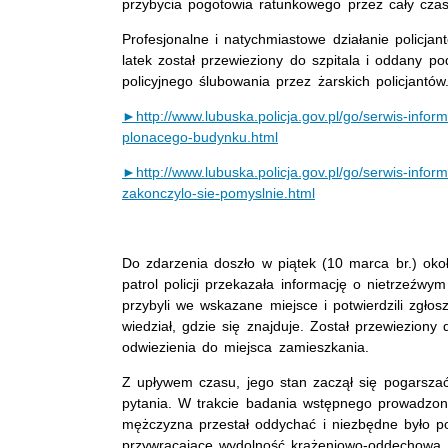
przybycia pogotowia ratunkowego przez cały czas
Profesjonalne i natychmiastowe działanie policjan
latek został przewieziony do szpitala i oddany po
policyjnego ślubowania przez żarskich policjantów
►http://www.lubuska.policja.gov.pl/go/serwis-inform
plonacego-budynku.html
►http://www.lubuska.policja.gov.pl/go/serwis-infor
zakonczylo-sie-pomyslnie.html
Do zdarzenia doszło w piątek (10 marca br.) oko
patrol policji przekazała informację o nietrzeźw
przybyli we wskazane miejsce i potwierdzili zgło
wiedział, gdzie się znajduje. Został przewiezion
odwiezienia do miejsca zamieszkania.
Z upływem czasu, jego stan zaczął się pogarszać
pytania. W trakcie badania wstępnego prowadzone
mężczyzna przestał oddychać i niezbędne było po
przywracające wydolność krążeniowo-oddechową pod