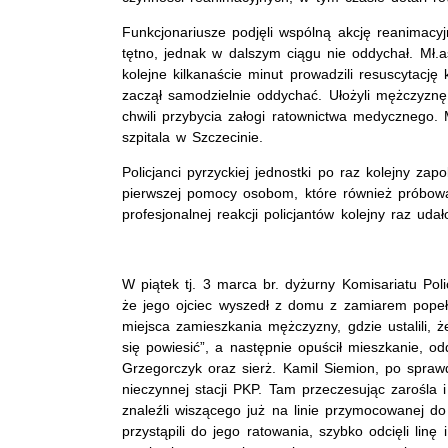
Funkcjonariusze podjęli wspólną akcję reanimacyj
tętno, jednak w dalszym ciągu nie oddychał. Mł.a
kolejne kilkanaście minut prowadzili resuscyta
zaczął samodzielnie oddychać. Ułożyli mężczyznę 
chwili przybycia załogi ratownictwa medycznego
szpitala w Szczecinie.
Policjanci pyrzyckiej jednostki po raz kolejny zapo
pierwszej pomocy osobom, które również próbowały
profesjonalnej reakcji policjantów kolejny raz udał
W piątek tj. 3 marca br. dyżurny Komisariatu Poli
że jego ojciec wyszedł z domu z zamiarem popełn
miejsca zamieszkania mężczyzny, gdzie ustalili, ż
się powiesić”, a następnie opuścił mieszkanie, od
Grzegorczyk oraz sierż. Kamil Siemion, po sprawd
nieczynnej stacji PKP. Tam przeczesując zarośla 
znaleźli wiszącego już na linie przymocowanej d
przystąpili do jego ratowania, szybko odcięli linę 