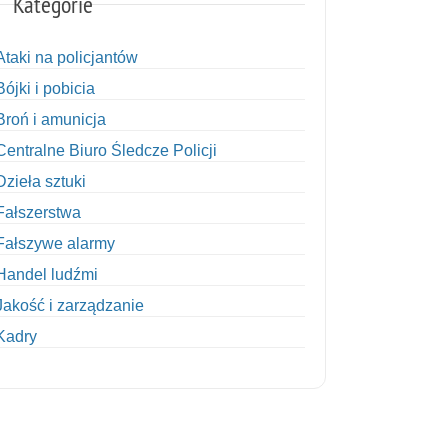
Kategorie
Ataki na policjantów
Bójki i pobicia
Broń i amunicja
Centralne Biuro Śledcze Policji
Dzieła sztuki
Fałszerstwa
Fałszywe alarmy
Handel ludźmi
Jakość i zarządzanie
Kadry
Kobiety w Policji
Korupcja
Kradzież