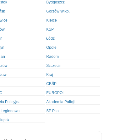
ystok
Bydgoszcz
ńsk
Gorzów Wlkp.
wice
Kielce
ków
KSP
in
Łódź
tyn
Opole
nań
Radom
szów
Szczecin
cław
Kraj
CBŚP
C
EUROPOL
ta Policyjna
Akademia Policji
 Legionowo
SP Piła
łupsk