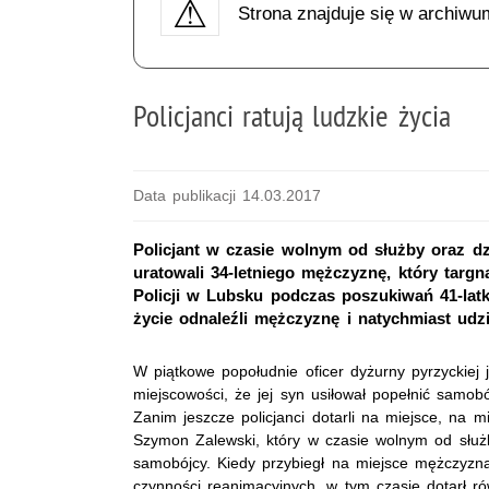
Strona znajduje się w archiwu
Policjanci ratują ludzkie życia
Data publikacji 14.03.2017
Policjant w czasie wolnym od służby oraz dzi
uratowali 34-letniego mężczyznę, który targną
Policji w Lubsku podczas poszukiwań 41-lat
życie odnaleźli mężczyznę i natychmiast udz
W piątkowe popołudnie oficer dyżurny pyrzyckiej 
miejscowości, że jej syn usiłował popełnić samob
Zanim jeszcze policjanci dotarli na miejsce, na mie
Szymon Zalewski, który w czasie wolnym od służ
samobójcy. Kiedy przybiegł na miejsce mężczyzna
czynności reanimacyjnych, w tym czasie dotarł r