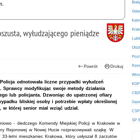
Biał
m.
Gda
Kato
Kra
oszusta, wyłudzającego pieniądze
Lubl
Olsz
Poz
Rze
Powrót
Drukuj
Wro
 Policja odnotowała liczne przypadki wyłudzeń
KGP
. Sprawcy modyfikując swoje metody działania
CBZ
ego lub policjanta. Dzwoniąc do upatrzonej ofiary
ypadku bliskiej osoby i potrzebie wpłaty określonej
Gaze
, w której senior miał wziąć udział.
CSP
SP S
eniowo - śledczego Komendy Miejskiej Policji w Krakowie w
ry Rejonowej w Nowej Hucie rozpracowywali szajkę. W
y 33-letni mieszkaniec Krakowa, który usłyszał 8 zarzutów