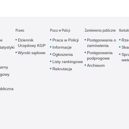
Prawo
Praca w Policji
Zamówienia publiczne
Kontak
je
Dziennik
Praca w Policji
Postępowania o
Rze
Urzędowy KGP
zamówienia
atystyki
Informacje
Skar
Wyroki sądowe
Postępowania
Ogłoszenia
Spr
podprogowe
wet
Listy rankingowe
Archiwum
arny
Rekrutacja
ogowy
ubliczna