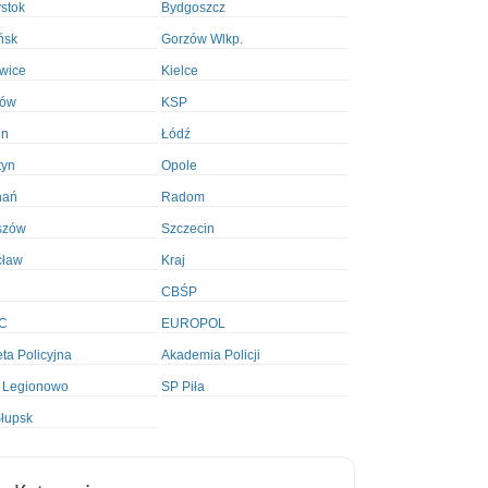
ystok
Bydgoszcz
ńsk
Gorzów Wlkp.
wice
Kielce
ków
KSP
in
Łódź
tyn
Opole
nań
Radom
szów
Szczecin
cław
Kraj
CBŚP
C
EUROPOL
ta Policyjna
Akademia Policji
 Legionowo
SP Piła
łupsk