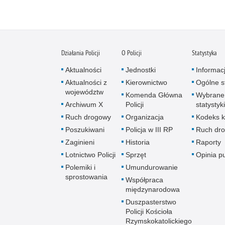
Działania Policji
O Policji
Statystyka
Aktualności
Jednostki
Informac
Aktualności z
Kierownictwo
Ogólne st
województw
Komenda Główna
Wybrane
Archiwum X
Policji
statystyki
Ruch drogowy
Organizacja
Kodeks k
Poszukiwani
Policja w III RP
Ruch dr
Zaginieni
Historia
Raporty
Lotnictwo Policji
Sprzęt
Opinia p
Polemiki i
Umundurowanie
sprostowania
Współpraca
międzynarodowa
Duszpasterstwo
Policji Kościoła
Rzymskokatolickiego