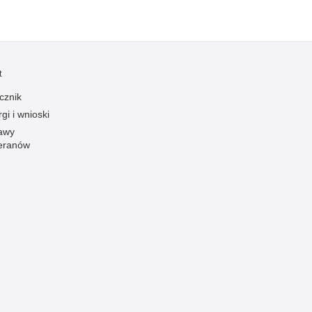
Ofiarni i odważni
Opinia publiczna
Oszustwa
t
Pedofilia, pornografia dziecięca
cznik
Piractwo przemysłowe
gi i wnioski
Podrabianie znaków towarowych
awy
eranów
Pogryzienia przez psy
Polemiki i sprostowania
Policja inaczej
Policjant z pasją
Porwania
Pożary i podpalenia
Pranie brudnych pieniędzy
Prawa człowieka