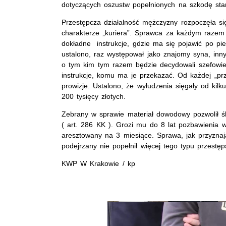
dotyczących oszustw popełnionych na szkodę sta
Przestępcza działalność mężczyzny rozpoczęła się
charakterze „kuriera”. Sprawca za każdym raze
dokładne instrukcje, gdzie ma się pojawić po pie
ustalono, raz występował jako znajomy syna, inny
o tym kim tym razem będzie decydowali szefowie.
instrukcje, komu ma je przekazać. Od każdej „p
prowizje. Ustalono, że wyłudzenia sięgały od kilku
200 tysięcy złotych.
Zebrany w sprawie materiał dowodowy pozwolił ś
( art. 286 KK ). Grozi mu do 8 lat pozbawienia 
aresztowany na 3 miesiące. Sprawa, jak przyznają
podejrzany nie popełnił więcej tego typu przest
KWP W Krakowie / kp