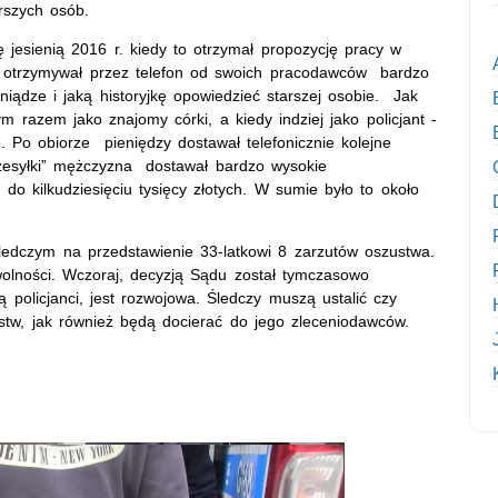
rszych osób.
 jesienią 2016 r. kiedy to otrzymał propozycję pracy w
m otrzymywał przez telefon od swoich pracodawców bardzo
niądze i jaką historyjkę opowiedzieć starszej osobie. Jak
m razem jako znajomy córki, a kiedy indziej jako policjant -
 Po obiorze pieniędzy dostawał telefonicznie kolejne
rzesyłki” mężczyzna dostawał bardzo wysokie
 do kilkudziesięciu tysięcy złotych. W sumie było to około
ledczym na przedstawienie 33-latkowi 8 zarzutów oszustwa.
wolności. Wczoraj, decyzją Sądu został tymczasowo
 policjanci, jest rozwojowa. Śledczy muszą ustalić czy
ępstw, jak również będą docierać do jego zleceniodawców.