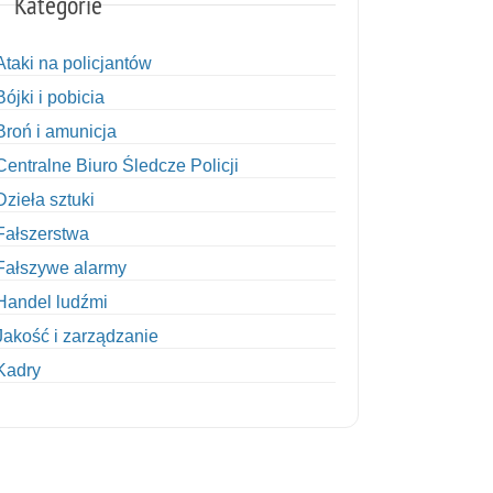
Kategorie
Ataki na policjantów
Bójki i pobicia
Broń i amunicja
Centralne Biuro Śledcze Policji
Dzieła sztuki
Fałszerstwa
Fałszywe alarmy
Handel ludźmi
Jakość i zarządzanie
Kadry
Kobiety w Policji
Korupcja
Kradzież