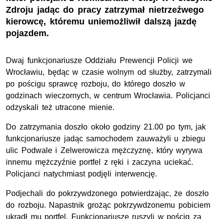
Zdroju jadąc do pracy zatrzymał nietrzeźwego
kierowcę, któremu uniemożliwił dalszą jazdę
pojazdem.
Dwaj funkcjonariusze Oddziału Prewencji Policji we
Wrocławiu, będąc w czasie wolnym od służby, zatrzymali
po pościgu sprawcę rozboju, do którego doszło w
godzinach wieczornych, w centrum Wrocławia. Policjanci
odzyskali też utracone mienie.
Do zatrzymania doszło około godziny 21.00 po tym, jak
funkcjonariusze jadąc samochodem zauważyli u zbiegu
ulic Podwale i Zelwerowicza mężczyznę, który wyrywa
innemu mężczyźnie portfel z ręki i zaczyna uciekać.
Policjanci natychmiast podjęli interwencję.
Podjechali do pokrzywdzonego potwierdzając, że doszło
do rozboju. Napastnik grożąc pokrzywdzonemu pobiciem
ukradł mu portfel. Funkcjonariusze ruszyli w pościg za