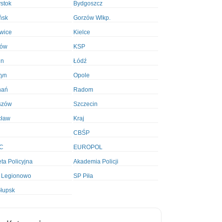
ystok
Bydgoszcz
ńsk
Gorzów Wlkp.
wice
Kielce
ków
KSP
in
Łódź
tyn
Opole
nań
Radom
szów
Szczecin
cław
Kraj
CBŚP
C
EUROPOL
ta Policyjna
Akademia Policji
 Legionowo
SP Piła
łupsk