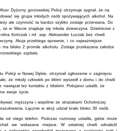
ficer Dyżurny gorzowskiej Policji otrzymuje sygnał, że na
jdować się grupa młodych osób spożywających alkohol. Na
zieży ale czynność ta bardzo szybko zostaje przerwana. Do
, że w Warcie znajduje się młoda dziewczyna. Dzielnicowi z
arolina Kończak i mł. asp. Aleksander Łuczak bez chwili
czynę. Akcja przebiega sprawnie, i co najważniejsze
e ma blisko 2 promile alkoholu. Zostaje przekazana załodze
rzowskiego szpitala.
tu Policji w Nowej Dębie, otrzymali zgłoszenie o zaginięciu
kało, że młody człowiek po kłótni wyszedł z domu i do chwili
awiązał też kontaktu z bliskimi. Policjanci ustalili, że
na swoje życie.
rzebywać mężczyna i wspólnie ze strażakami Ochotniczej
szukiwania. Łącznie w akcji udział brało blisko 30 osób.
a od niego telefon. Podczas rozmowy ustaliła, gdzie może
echali we wskazane miejsce. W ostatniej chwili odnaleźli
 z policjantów oswobodził mężczyznę z zaciśniętej pętli i