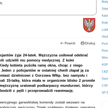
Biał
m.
Gda
Kato
Kra
Lubl
Olsz
Powrót
Drukuj
Poz
Rze
licjantów żyje 24-latek. Mężczyzna usiłował odebrać
Wro
wili udzielili mu pomocy medycznej. Z kolei
KGP
 Kiedy kobieta puściła ramę okna, chcąc z niego
 Jeden z policjantów w ostatniej chwili złapał ją za
CBZ
omiast dzielnicowi z Gorzowa Wlkp. bez namysłu i
Gaze
li 15-latkę, która miała w organizmie blisko 2 promile
go mężczyznę uratowali podkarpaccy mundurowi, którzy
CSP
odzili z pętli i przeprowadzili reanimację.
SP S
rwencyjnego garwolińskiej komendy zostali wezwani na
mobójczym mężczyzny. Dzięki szybkiemu działaniu operatora