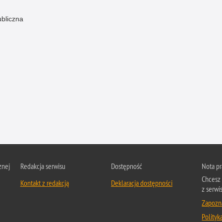
ubliczna
znej
Redakcja serwisu
Dostępność
Nota p
Chcesz 
Kontakt z redakcją
Deklaracja dostępności
z serwis
Zapozna
Polityk