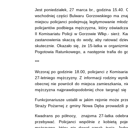
Jest poniedziałek, 27 marca br., godzina 15.40. O
wschodniej części Bulwaru Gorzowskiego ma zna
miejscu policjanci podejmują legitymowanie młod
policjantów podbiega mężczyzna, który oświadcza
II Komisariatu Policji w Gorzowie Wlkp.- sierż. K
zastanowienia skaczą do wody, aby ratować dziew
skutecznie. Okazało się, że 15-latka w organizmi
Pogotowia Ratunkowego, a następnie trafia do go
***
Wczoraj po godzinie 18.00, policjanci z Komisaria
27-letniego mężczyzny. Z informacji rodziny wyni
obecnej nie powrócił do miejsca zamieszkania, nie n
mężczyzna najprawdopodobniej chce targnąć się 
Funkcjonariusze ustalili w jakim rejonie może p
Straży Pożarnej z gminy Nowa Dęba prowadzili po
Kwadrans po północy, znajoma 27-latka odebrał
przebywać. Policjanci wspólnie z kobietą poj
mężczyznę, który nie dawał oznak życia. Jeden