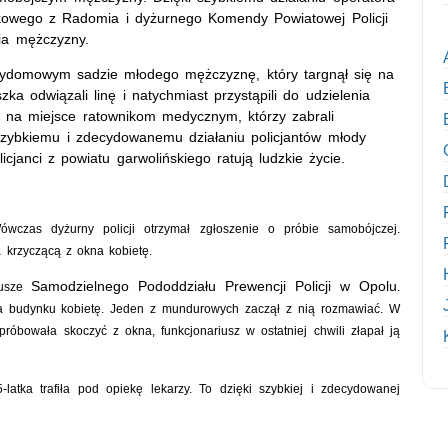
owego z Radomia i dyżurnego Komendy Powiatowej Policji
nia mężczyzny.
rzydomowym sadzie młodego mężczyznę, który targnął się na
ka odwiązali linę i natychmiast przystąpili do udzielenia
m na miejsce ratownikom medycznym, którzy zabrali
 szybkiemu i zdecydowanemu działaniu policjantów młody
cjanci z powiatu garwolińskiego ratują ludzkie życie.
czas dyżurny policji otrzymał zgłoszenie o próbie samobójczej.
 krzyczącą z okna kobietę.
Samodzielnego Pododdziału Prewencji Policji w Opolu
usze
.
tra budynku kobietę. Jeden z mundurowych zaczął z nią rozmawiać. W
róbowała skoczyć z okna, funkcjonariusz w ostatniej chwili złapał ją
latka trafiła pod opiekę lekarzy. To dzięki szybkiej i zdecydowanej