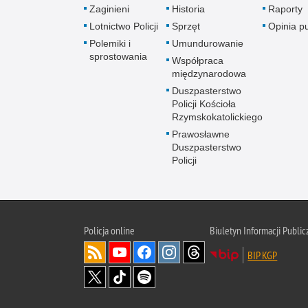
Zaginieni
Historia
Raporty
Lotnictwo Policji
Sprzęt
Opinia p
Polemiki i
Umundurowanie
sprostowania
Współpraca
międzynarodowa
Duszpasterstwo
Policji Kościoła
Rzymskokatolickiego
Prawosławne
Duszpasterstwo
Policji
Policja
online
Biuletyn Informacji Public
BIP KGP