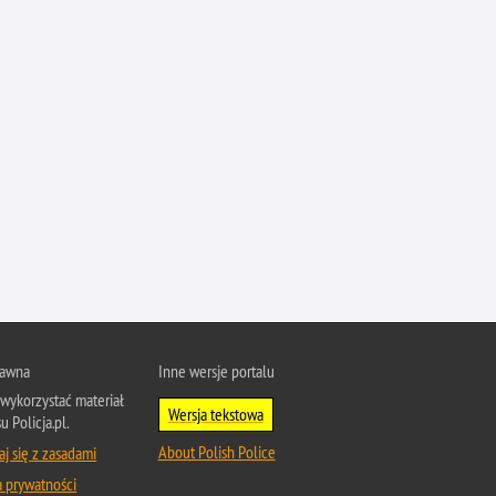
Przestępczość narkotykowa
Przestępczość nieletnich
Przestępczość paliwowa
Przestępczość przeciwko porządkowi
publicznemu
Przestępczość przeciwko prawom
autorskim
Przestępczość przeciwko środowisku
Przestępczość przeciwko zwierzętom
Przestępczość przeciwko życiu
Przestępczość samochodowa
Przestępczość seksualna
rawna
Inne wersje portalu
Przestępczość ubezpieczeniowa
wykorzystać materiał
Wersja tekstowa
Przewinienia w Policji
u Policja.pl.
About Polish Police
j się z zasadami
Pseudokibice
a prywatności
Rozboje