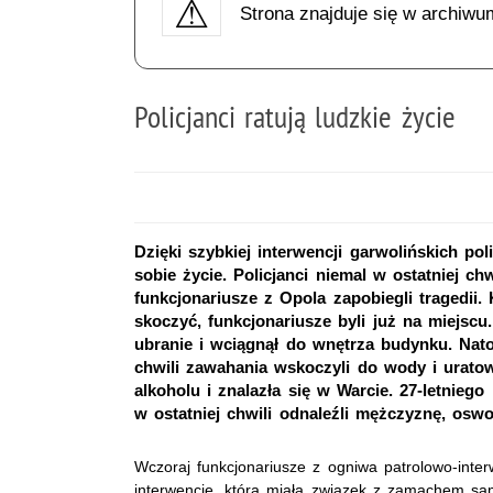
Strona znajduje się w archiwu
Policjanci ratują ludzkie życie
Dzięki szybkiej interwencji garwolińskich po
sobie życie. Policjanci niemal w ostatniej ch
funkcjonariusze z Opola zapobiegli tragedii.
skoczyć, funkcjonariusze byli już na miejscu.
ubranie i wciągnął do wnętrza budynku. Nat
chwili zawahania wskoczyli do wody i uratowa
alkoholu i znalazła się w Warcie. 27-letnie
w ostatniej chwili odnaleźli mężczyznę, oswob
Wczoraj funkcjonariusze z ogniwa patrolowo-inte
interwencję, która miała związek z zamachem sa