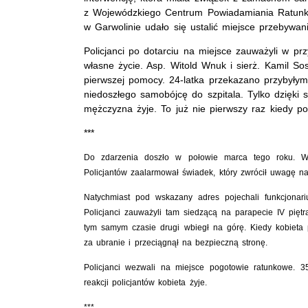
z Wojewódzkiego Centrum Powiadamiania Ratunk
w Garwolinie udało się ustalić miejsce przebywa
Policjanci po dotarciu na miejsce zauważyli w p
własne życie. Asp. Witold Wnuk i sierż. Kamil Sosz
pierwszej pomocy. 24-latka przekazano przybyły
niedoszłego samobójcę do szpitala. Tylko dzięki
mężczyzna żyje. To już nie pierwszy raz kiedy poli
***
Do zdarzenia doszło w połowie marca tego roku. Wów
Policjantów zaalarmował świadek, który zwrócił uwagę na
Natychmiast pod wskazany adres pojechali funkcjonari
Policjanci zauważyli tam siedzącą na parapecie IV pię
tym samym czasie drugi wbiegł na górę. Kiedy kobieta p
za ubranie i przeciągnął na bezpieczną stronę.
Policjanci wezwali na miejsce pogotowie ratunkowe. 35-
reakcji policjantów kobieta żyje.
***