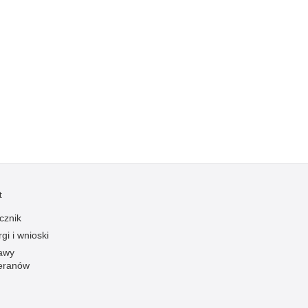
Profanacje, zbeszczeszczania
Profilaktyka
Przemoc domowa
Przemoc w szkole
Przemyt
Przestępczość alkoholowa
Przestępczość bankowa i kredytowa
Przestępczość cudzoziemców
Przestępczość farmaceutyczna
t
Przestępczość gospodarcza
cznik
Przestępczość internetowa
gi i wnioski
Przestępczość komputerowa
awy
eranów
Przestępczość kryminalna
Przestępczość międzynarodowa