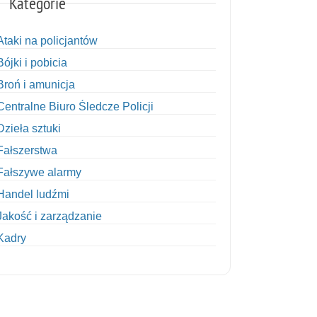
Kategorie
Ataki na policjantów
Bójki i pobicia
Broń i amunicja
Centralne Biuro Śledcze Policji
Dzieła sztuki
Fałszerstwa
Fałszywe alarmy
Handel ludźmi
Jakość i zarządzanie
Kadry
Kobiety w Policji
Korupcja
Kradzież