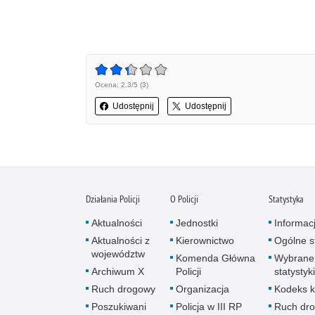
Ocena: 2.3/5 (3)
Udostępnij
Udostępnij
Działania Policji
O Policji
Statystyka
Aktualności
Jednostki
Informac
Aktualności z
Kierownictwo
Ogólne st
województw
Komenda Główna
Wybrane
Archiwum X
Policji
statystyki
Ruch drogowy
Organizacja
Kodeks k
Poszukiwani
Policja w III RP
Ruch dr