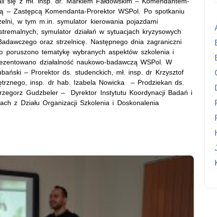
ali się z mł. insp. dr. Markiem Fałdowskim – Komendantem-
ą – Zastępcą Komendanta-Prorektor WSPol. Po spotkaniu
elni, w tym m.in. symulator kierowania pojazdami
stremalnych, symulator działań w sytuacjach kryzysowych
Badawczego oraz strzelnicę. Następnego dnia zagraniczni
ego poruszono tematykę wybranych aspektów szkolenia i
prezentowano działalność naukowo-badawczą WSPol. W
bański – Prorektor ds. studenckich, mł. insp. dr Krzysztof
rznego, insp. dr hab. Izabela Nowicka – Prodziekan ds.
 Grzegorz Gudzbeler – Dyrektor Instytutu Koordynacji Badań i
h z Działu Organizacji Szkolenia i Doskonalenia