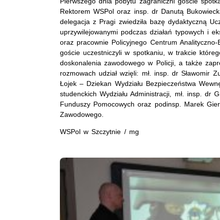
Pierwszego dnia pobytu zagraniczni goście spotk
Rektorem WSPol oraz insp. dr Danutą Bukowieck
delegacja z Pragi zwiedziła bazę dydaktyczną Ucz
uprzywilejowanymi podczas działań typowych i ek
oraz pracownie Policyjnego Centrum Analityczno-
goście uczestniczyli w spotkaniu, w trakcie któr
doskonalenia zawodowego w Policji, a także za
rozmowach udział wzięli: mł. insp. dr Sławomir Zu
Łojek – Dziekan Wydziału Bezpieczeństwa Wewnęt
studenckich Wydziału Administracji, mł. insp. dr
Funduszy Pomocowych oraz podinsp. Marek Gierac
Zawodowego.
WSPol w Szczytnie / mg