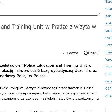
Biał
m.
Gda
Kato
Kra
 and Training Unit w Pradze z wizytą w
Lubl
Olsz
Poz
Rze
Powrót
Drukuj
Wro
zedstawicieli Police Education and Training Unit w
KGP
 okazję m.in. zwiedzić bazę dydaktyczną Uczelni oraz
CBZ
nariuszy Policji w Polsce.
Gaze
le Policji w Szczytnie rozpoczęli przedstawiciele Police
CSP
zyty 3-osobowej delegacji było zapoznanie się z systemem
SP S
cjonowaniem oraz zakresem szkoleń i studiów prowadzonych w