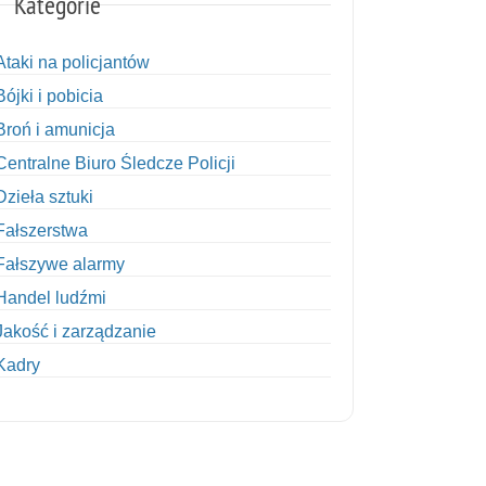
Kategorie
Ataki na policjantów
Bójki i pobicia
Broń i amunicja
Centralne Biuro Śledcze Policji
Dzieła sztuki
Fałszerstwa
Fałszywe alarmy
Handel ludźmi
Jakość i zarządzanie
Kadry
Kobiety w Policji
Korupcja
Kradzież