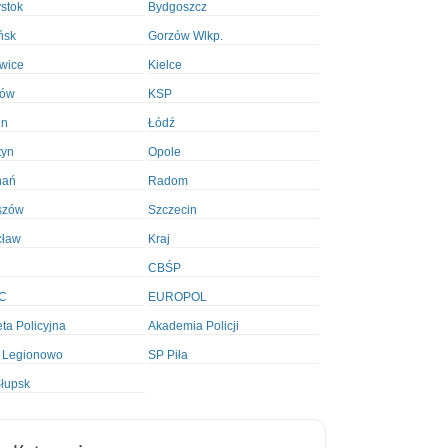
ystok
Bydgoszcz
ńsk
Gorzów Wlkp.
wice
Kielce
ków
KSP
in
Łódź
tyn
Opole
nań
Radom
szów
Szczecin
cław
Kraj
CBŚP
C
EUROPOL
ta Policyjna
Akademia Policji
 Legionowo
SP Piła
łupsk