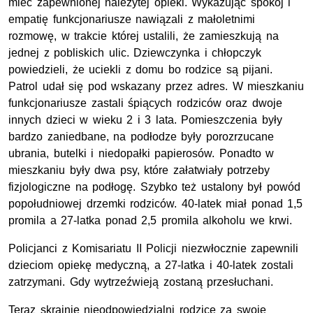
mieć zapewnionej należytej opieki. Wykazując spokój i
empatię funkcjonariusze nawiązali z małoletnimi
rozmowę, w trakcie której ustalili, że zamieszkują na
jednej z pobliskich ulic. Dziewczynka i chłopczyk
powiedzieli, że uciekli z domu bo rodzice są pijani.
Patrol udał się pod wskazany przez adres. W mieszkaniu
funkcjonariusze zastali śpiących rodziców oraz dwoje
innych dzieci w wieku 2 i 3 lata. Pomieszczenia były
bardzo zaniedbane, na podłodze były porozrzucane
ubrania, butelki i niedopałki papierosów. Ponadto w
mieszkaniu były dwa psy, które załatwiały potrzeby
fizjologiczne na podłogę. Szybko też ustalony był powód
popołudniowej drzemki rodziców. 40-latek miał ponad 1,5
promila a 27-latka ponad 2,5 promila alkoholu we krwi.
Policjanci z Komisariatu II Policji niezwłocznie zapewnili
dzieciom opiekę medyczną, a 27-latka i 40-latek zostali
zatrzymani. Gdy wytrzeźwieją zostaną przesłuchani.
Teraz skrajnie nieodpowiedzialni rodzice za swoje