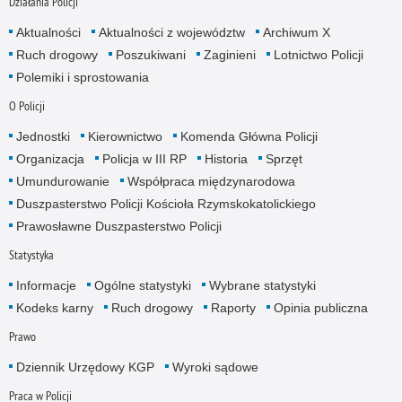
Działania Policji
Aktualności
Aktualności z województw
Archiwum X
Ruch drogowy
Poszukiwani
Zaginieni
Lotnictwo Policji
Polemiki i sprostowania
O Policji
Jednostki
Kierownictwo
Komenda Główna Policji
Organizacja
Policja w III RP
Historia
Sprzęt
Umundurowanie
Współpraca międzynarodowa
Duszpasterstwo Policji Kościoła Rzymskokatolickiego
Prawosławne Duszpasterstwo Policji
Statystyka
Informacje
Ogólne statystyki
Wybrane statystyki
Kodeks karny
Ruch drogowy
Raporty
Opinia publiczna
Prawo
Dziennik Urzędowy KGP
Wyroki sądowe
Praca w Policji