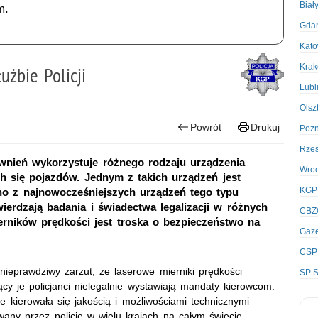
Biał
m.
Gda
Kato
Kra
użbie Policji
Lubl
Olsz
Powrót
Drukuj
Poz
Rze
wnień wykorzystuje różnego rodzaju urządzenia
Wro
h się pojazdów. Jednym z takich urządzeń jest
KGP
dno z najnowocześniejszych urządzeń tego typu
erdzają badania i świadectwa legalizacji w różnych
CBZ
rników prędkości jest troska o bezpieczeństwo na
Gaze
CSP
nieprawdziwy zarzut, że laserowe mierniki prędkości
SP S
ący je policjanci nielegalnie wystawiają mandaty kierowcom.
e kierowała się jakością i możliwościami technicznymi
wany przez policję w wielu krajach na całym świecie.