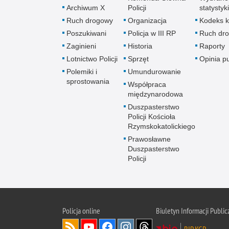
Archiwum X
Policji
statystyki
Ruch drogowy
Organizacja
Kodeks k
Poszukiwani
Policja w III RP
Ruch dr
Zaginieni
Historia
Raporty
Lotnictwo Policji
Sprzęt
Opinia p
Polemiki i
Umundurowanie
sprostowania
Współpraca
międzynarodowa
Duszpasterstwo
Policji Kościoła
Rzymskokatolickiego
Prawosławne
Duszpasterstwo
Policji
Policja
online
Biuletyn Informacji Public