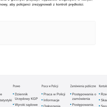
mowy, aby policjanci zrezygnowali z kontroli prędkości.
Prawo
Praca w Policji
Zamówienia publiczne
Kontak
je
Dziennik
Praca w Policji
Postępowania o
Rze
Urzędowy KGP
zamówienia
atystyki
Informacje
Skar
Wyroki sądowe
Postępowania
Ogłoszenia
Spr