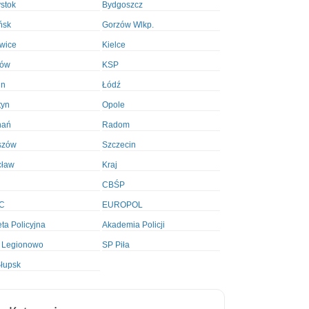
ystok
Bydgoszcz
ńsk
Gorzów Wlkp.
wice
Kielce
ków
KSP
in
Łódź
tyn
Opole
nań
Radom
szów
Szczecin
cław
Kraj
CBŚP
C
EUROPOL
ta Policyjna
Akademia Policji
 Legionowo
SP Piła
łupsk