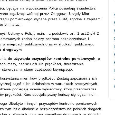
ci, będące na wyposażeniu Policji posiadają świadectwa
awane legalizacji wtórnej przez Okręgowe Urzędy Miar.
zyrządu pomiarowego wydane przez GUM, zgodne z zapisami
wo o miarach.
myśl Ustawy o Policji, m.in. na podstawie art. 1 ust.2 pkt 2
dstawowych zadań należy ochrona bezpieczeństwa i
u w miejscach publicznych oraz w środkach publicznego
u drogowym
ienia do
używania przyrządów kontrolno-pomiarowych
, a
ego masy, nacisku osi lub prędkości, stwierdzania
twierdzania stanu trzeźwości kierującego.
korzystania mierników prędkości. Zostają zapoznani z ich
ycznej zajęć z ich działaniem w warunkach rzeczywistych.
dzenia podlegają ocenie wykładowcy, który przeprowadza
ów prędkości. Kurs specjalistyczny kończy się egzaminem.
ego UltraLyte i innych przyrządów kontrolno-pomiarowych
 za tym idzie dbałość o bezpieczeństwo na polskich drogach.
jedna z głównych przyczyn wypadków drogowych, w których