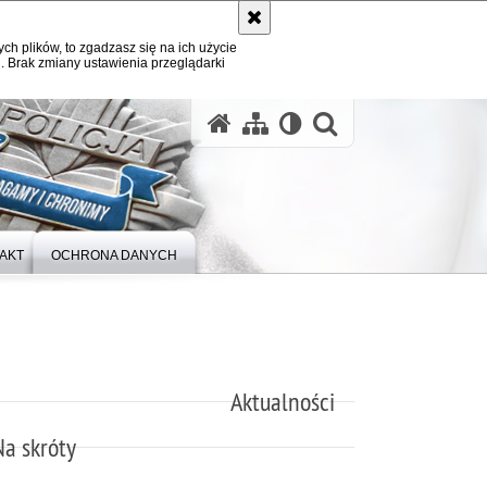
ych plików, to zgadzasz się na ich użycie
. Brak zmiany ustawienia przeglądarki
otwórz wysz
AKT
OCHRONA DANYCH
Aktualności
Na skróty