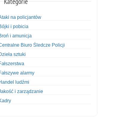
Kategorie
Ataki na policjantów
Bójki i pobicia
Broń i amunicja
Centralne Biuro Śledcze Policji
Dzieła sztuki
Fałszerstwa
Fałszywe alarmy
Handel ludźmi
Jakość i zarządzanie
Kadry
Kobiety w Policji
Korupcja
Kradzież