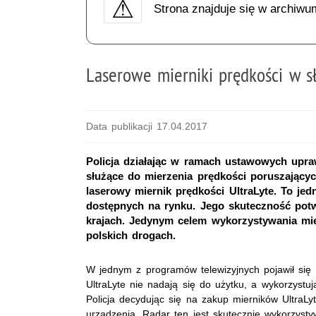
Strona znajduje się w archiwu
Laserowe mierniki prędkości w sł
Data publikacji 17.04.2017
Policja działając w ramach ustawowych upra
służące do mierzenia prędkości poruszającyc
laserowy miernik prędkości UltraLyte. To je
dostępnych na rynku. Jego skuteczność potwi
krajach. Jedynym celem wykorzystywania mie
polskich drogach.
W jednym z programów telewizyjnych pojawił się 
UltraLyte nie nadają się do użytku, a wykorzystuj
Policja decydując się na zakup mierników UltraLyt
urządzenia. Radar ten jest skutecznie wykorzysty