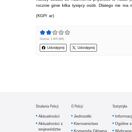
rocznie ginie kilka tysięcy osób. Dlatego nie ma 
(KGP/ ar)
Ocena: 1.8/5 (68)
Udostępnij
Udostępnij
Działania Policji
O Policji
Statystyka
Aktualności
Jednostki
Informac
Aktualności z
Kierownictwo
Ogólne st
województw
Komenda Główna
Wybrane