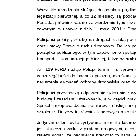
Wszystkie urządzenia służące do pomiaru prędkoś
legalizacji pierwotnej, a co 12 miesięcy są podd
Posiadają również ważne zatwierdzenie typu pr
zawartymi w ustawie z dnia 11 maja 2001 r. Pra
Policjanci pełniący służbę na drogach działają w 
oraz ustawy Prawo o ruchu drogowym. Do ich po
porządku publicznego, w tym zapewnienie spokoj
transportu i komunikacji publicznej, także
w ruch
Art. 129 PoRD nadaje Policjantom m. in. uprawn
w szczególności do badania pojazdu, określania j
naruszenia wymagań ochrony środowiska oraz do s
Policjanci przechodzą odpowiednie szkolenie z wy
budową i zasadami użytkowania, a w części prakt
Sposób przeprowadzania pomiarów i obsługi urzą
szkolenie. Dotyczy to również laserowych miernik
Jedynym celem wykorzystywania miernika laserow
jest skuteczna walka z piratami drogowymi, a co
Należy dodać, że nadmierna prędkość to nadal 