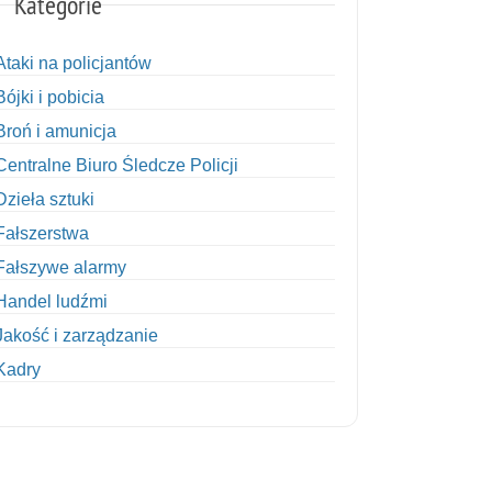
Kategorie
Ataki na policjantów
Bójki i pobicia
Broń i amunicja
Centralne Biuro Śledcze Policji
Dzieła sztuki
Fałszerstwa
Fałszywe alarmy
Handel ludźmi
Jakość i zarządzanie
Kadry
Kobiety w Policji
Korupcja
Kradzież