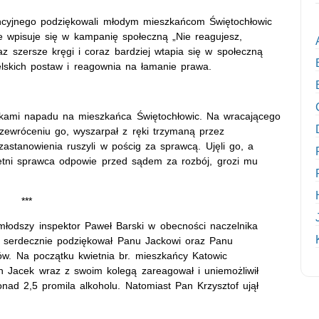
cyjnego podziękowali młodym mieszkańcom Świętochłowic
ie wpisuje się w kampanię społeczną „Nie reagujesz,
z szersze kręgi i coraz bardziej wtapia się w społeczną
skich postaw i reagownia na łamanie prawa.
dkami napadu na mieszkańca Świętochłowic. Na wracającego
zewróceniu go, wyszarpał z ręki trzymaną przez
stanowienia ruszyli w pościg za sprawcą. Ujęli go, a
2-letni sprawca odpowie przed sądem za rozbój, grozi mu
***
młodszy inspektor Paweł Barski w obecności naczelnika
y serdecznie podziękował Panu Jackowi oraz Panu
ów. Na początku kwietnia br. mieszkańcy Katowic
an Jacek wraz z swoim kolegą zareagował i uniemożliwił
nad 2,5 promila alkoholu. Natomiast Pan Krzysztof ujął