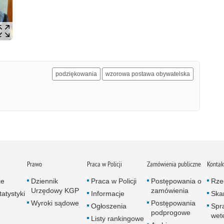
podziękowania
wzorowa postawa obywatelska
Prawo
Praca w Policji
Zamówienia publiczne
Kontak
je
Dziennik
Praca w Policji
Postępowania o
Rze
Urzędowy KGP
zamówienia
atystyki
Informacje
Skar
Wyroki sądowe
Postępowania
Ogłoszenia
Spr
podprogowe
wet
Listy rankingowe