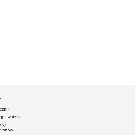
Ruch Drogowy
Samobójstwa
Sport
Stalking
Statystyka
Szkolenia i ćwiczenia
Terroryzm
Unia Europejska
Uprowadzenia
Uroczystości
t
Utonięcia
cznik
Współpraca międzynarodowa
gi i wnioski
Współpraca Policji z innymi podmiotami
awy
Wykroczenia
eranów