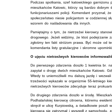
Podczas spotkania, szef katowickiego garnizonu 
mieszkańców Katowic, którzy są bardzo dobrym
funkcjonariuszami policji. Komendant przyznał, 
społeczeństwo niesie policjantom w codziennej sł
wzorem do naśladowania dla innych.
Pamiętajmy o tym, że nietrzeźwi kierowcy stanow
drogowego. Jeżeli widzimy, że ktoś podejrzanie z
zgłośmy ten fakt stróżom prawa. Być może od teg
komendanta
listy gratulacyjne i
skromne upominki
O ujęciu nietrzeźwych kierowców informowali
Do pierwszego zdarzenia doszło 1 kwietnia br. n
zapytał o drogę dwóch mieszkańców Katowic. Gdy 
Wtedy to uniemożliwili mu dalszą jazdę i wezwali
trzeźwości wykazało w organizmie 55-letniego ki
nietrzeźwych kierowców zdecyduje teraz prokuarto
Do drugiego zdarzenia doszło w środę. Mieszkań
Podhalańskiej kierowcę citroena, któremu ewiden
skręcił w ulicę Kurpiowską, a świadkowie poszli 
kierowca się zatrzymał i wyszedł z samochodu, za