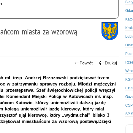
Biał
m.
Gda
Kato
Kra
kańcom miasta za wzorową
Lubl
Olsz
Poz
Rze
Powrót
Drukuj
Wro
ch mł. insp. Andrzej Brzozowski podziękował trzem
KGP
c w zatrzymaniu sprawcy rozboju. Młodzi mężczyźni
CBZ
iu przestępstwa. Szef świętochłowickej policji wręczył
olei Komendant Miejski Policji w Katowicach mł. insp.
Gaze
ńcom Katowic, którzy uniemożliwili dalszą jazdę
CSP
 kolegą uniemożliwił jazdę kierowcy, który miał
SP S
rzysztof ujął kierowcę, który „wydmuchał” blisko 3
podziękował mieszkańcom za wzorową postawę.Dzięki