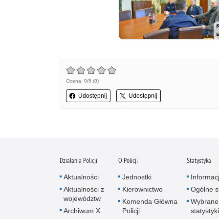
Ocena: 0/5 (0)
Udostępnij
Udostępnij
Działania Policji
O Policji
Statystyka
Aktualności
Jednostki
Informac
Aktualności z
Kierownictwo
Ogólne st
województw
Komenda Główna
Wybrane
Archiwum X
Policji
statystyki