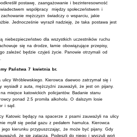
podkreślił postawę, zaangażowanie i bezinteresowność
 świadectwem współpracy między społeczeństwem i
że zachowanie mężczyzn świadczy o wsparciu, jakie
użbie. Jednocześnie wyraził nadzieję, że taka postawa jest
ią niebezpieczeństwo dla wszystkich uczestników ruchu
achowuje się na drodze, łamie obowiązujące przepisy,
o zależeć będzie czyjeś życie. Panowie otrzymali od
.
śmy Państwa 7 kwietnia br.
a ulicy Wróblewskiego. Kierowca daewoo zatrzymał się i
wysiadł z auta, mężczyźni zauważyli, że jest on pijany.
 na miejsce katowickich policjantów. Badanie stanu
erowcy ponad 2.5 promila alkoholu. O dalszym losie
r i sąd.
cy Katowic będący na spacerze z psami zauważyli na ulicy
tnie mylił się pedał gazu z pedałem hamulca. Kierowca
w jego kierunku przypuszczając, że może być pijany. Gdy
uważyli, że się zatacza. Podeszli do niego i wyczuli woń