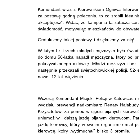
Komendant wraz z Kierownikiem Ogniwa Interwen
za postawę godną polecenia, to co zrobili idealn
akceptujesz”. Widać, że kampania ta zatacza cora
świadomość, motywując mieszkańców do obywatel
Gratulujemy takiej postawy i dziękujemy za nią!
W lutym br. trzech młodych mężczyzn było świa
do domu 56-latka napadł mężczyzna, który po pr
pokrzywdzonego aktówkę. Młodzi mężczyźni bez za
następnie przekazali świętochłowickiej policji. 5
nawet 12 lat więzienia.
Wczoraj Komendant Miejski Policji w Katowicach 
wydziału prewencji nadkomisarz Renaty Hałabud
Krzysztofowi za pomoc w ujęciu pijanych kierowc
uniemożliwili dalszą jazdę pijanym kierowcom. P
jazdę kierowcy, który w swoim organizmie miał po
kierowcę, który „wydmuchał” blisko 3 promile.