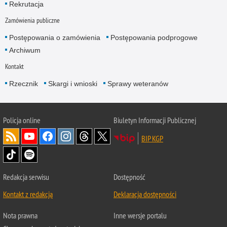
Rekrutacja
Zamówienia publiczne
Postępowania o zamówienia
Postępowania podprogowe
Archiwum
Kontakt
Rzecznik
Skargi i wnioski
Sprawy weteranów
Policja
online
Biuletyn Informacji Publicznej
BIP KGP
Redakcja serwisu
Dostępność
Kontakt z redakcją
Deklaracja dostępności
Nota prawna
Inne wersje portalu